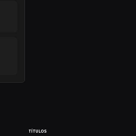
TÍTULOS