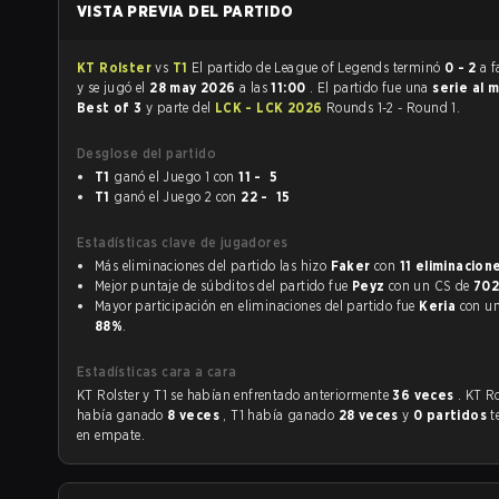
VISTA PREVIA DEL PARTIDO
KT Rolster
vs
T1
El partido de League of Legends terminó
0 - 2
a 
y se jugó el
28 may 2026
a las
11:00
. El partido fue una
serie al 
Best of 3
y parte del
LCK - LCK 2026
Rounds 1-2 - Round 1.
Desglose del partido
T1
ganó el Juego 1 con
11 - 5
T1
ganó el Juego 2 con
22 - 15
Estadísticas clave de jugadores
Más eliminaciones del partido las hizo
Faker
con
11 eliminacion
Mejor puntaje de súbditos del partido fue
Peyz
con un CS de
70
Mayor participación en eliminaciones del partido fue
Keria
con
88%
.
Estadísticas cara a cara
KT Rolster y T1 se habían enfrentado anteriormente
36 veces
. KT Ro
había ganado
8 veces
, T1 había ganado
28 veces
y
0 partidos
t
en empate.