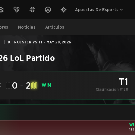
Apuestas De Esports
ores
Noticias
Artículos
6
|
KT ROLSTER VS T1 - MAY 28, 2026
26
LoL
Partido
T1
0
-
2
E
WIN
Clasificación #128
WI
128