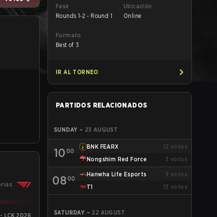
Fase
Ubicación
Rounds 1-2 - Round 1
Online
Formato
Best of 3
IR AL TORNEO
PARTIDOS RELACIONADOS
SUNDAY
–
23 AUGUST
BNK FEARX
12
votos
10
00
Nongshim Red Force
3
votos
Hanwha Life Esports
3
votos
08
00
orias
T1
13
votos
SATURDAY
–
22 AUGUST
 - LCK 2026