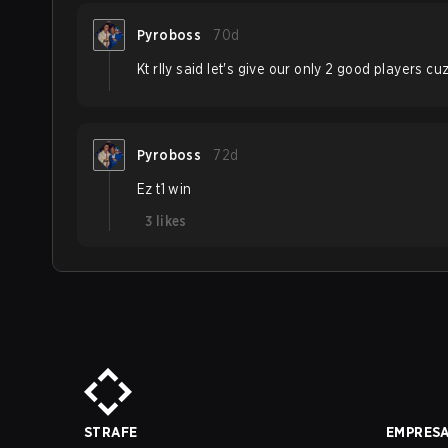
Pyroboss
70d
Kt rlly said let's give our only 2 good players 
Pyroboss
72d
Ez t1 win
3
likes
STRAFE
EMPRES