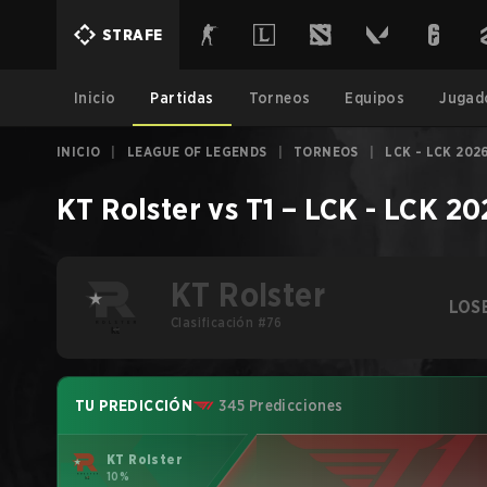
STRAFE
Inicio
Partidas
Torneos
Equipos
Jugad
INICIO
|
LEAGUE OF LEGENDS
|
TORNEOS
|
LCK - LCK 202
KT Rolster
vs
T1
–
LCK - LCK 20
KT Rolster
LOS
Clasificación #76
TU PREDICCIÓN
345 Predicciones
KT Rolster
10%