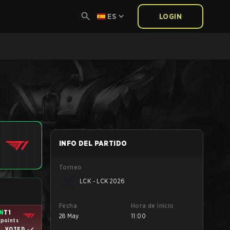
ES
LOGIN
INFO DEL PARTIDO
Torneo
LCK - LCK 2026
Fecha
Hora de inicio
N
T1
28 May
11:00
 points
VOTED