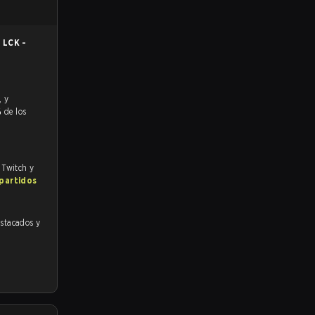
n
LCK -
%
de los
 Twitch y
 partidos