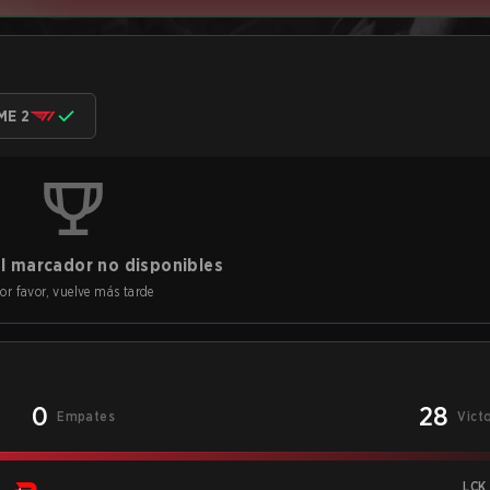
ME 2
l marcador no disponibles
or favor, vuelve más tarde
0
28
Empates
Vict
LCK