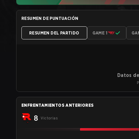
RESUMEN DE PUNTUACIÓN
RESUMEN DEL PARTIDO
GAME 1
GA
Datos de
P
ENFRENTAMIENTOS ANTERIORES
8
Victorias