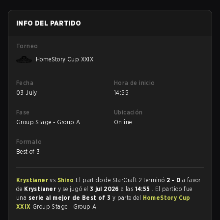
INFO DEL PARTIDO
Torneo
HomeStory Cup XXIX
Fecha
Hora de inicio
03 July
14:55
Fase
Ubicación
Group Stage - Group A
Online
Formato
Best of 3
Krystianer
vs
Shino
El partido de StarCraft 2 terminó
2 - 0
a favor
de
Krystianer
y se jugó el
3 jul 2026
a las
14:55
. El partido fue
una
serie al mejor de Best of 3
y parte del
HomeStory Cup
XXIX
Group Stage - Group A.