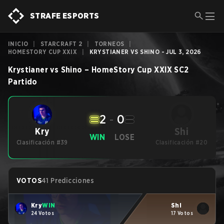
STRAFE ESPORTS
INICIO
|
STARCRAFT 2
|
TORNEOS
|
HOMESTORY CUP XXIX
|
KRYSTIANER VS SHINO - JUL 3, 2026
Krystianer
vs
Shino
–
HomeStory Cup XXIX
SC2
Partido
2
-
0
Shi
Kry
WIN
LOSE
Clasificación #39
Clasificación #20
VOTOS
41 Predicciones
Kry
WIN
Shi
24 Votos
17 Votos