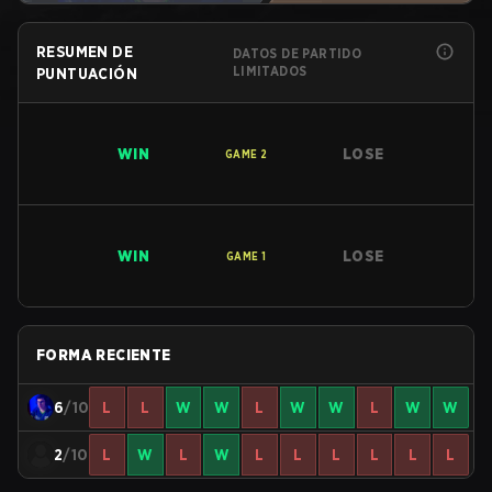
RESUMEN DE
DATOS DE PARTIDO
LIMITADOS
PUNTUACIÓN
WIN
LOSE
GAME
2
WIN
LOSE
GAME
1
FORMA RECIENTE
6
/10
L
L
W
W
L
W
W
L
W
W
2
/10
L
W
L
W
L
L
L
L
L
L