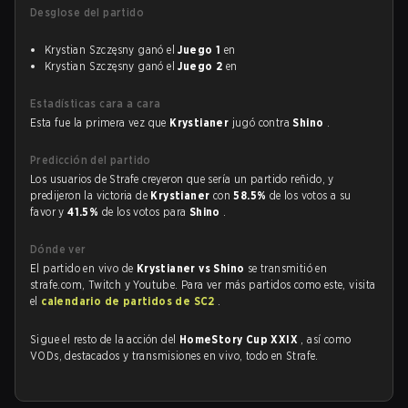
Desglose del partido
Krystian Szczęsny ganó el
Juego 1
en
Krystian Szczęsny ganó el
Juego 2
en
Estadísticas cara a cara
Esta fue la primera vez que
Krystianer
jugó contra
Shino
.
Predicción del partido
Los usuarios de Strafe creyeron que sería un partido reñido, y
predijeron la victoria de
Krystianer
con
58.5%
de los votos a su
favor y
41.5%
de los votos para
Shino
.
Dónde ver
El partido en vivo de
Krystianer vs Shino
se transmitió en
strafe.com, Twitch y Youtube. Para ver más partidos como este, visita
el
calendario de partidos de SC2
.
Sigue el resto de la acción del
HomeStory Cup XXIX
, así como
VODs, destacados y transmisiones en vivo, todo en Strafe.