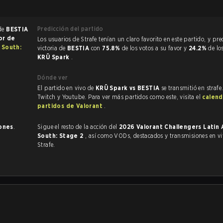
Predicción del partido
 de
BESTIA
or de
Los usuarios de Strafe tenían un claro favorito en este partido, y predijeron la
 South:
victoria de
BESTIA
con
75.8%
de los votos a su favor y
24.2%
de lo
KRÜ Spark
.
Dónde ver
El partido en vivo de
KRÜ Spark vs BESTIA
se transmitió en strafe
Twitch y Youtube. Para ver más partidos como este, visita el
calend
partidos de Valorant
.
iones
.
Sigue el resto de la acción del
2026 Valorant Challengers Latin 
South: Stage 2
, así como VODs, destacados y transmisiones en vivo, todo en
Strafe.