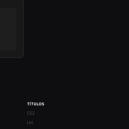
TÍTULOS
CS2
LoL