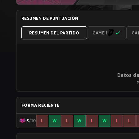
RESUMEN DE PUNTUACIÓN
RESUMEN DEL PARTIDO
GAME 1
GA
Datos de
P
FORMA RECIENTE
3
/10
L
W
L
W
L
W
L
L