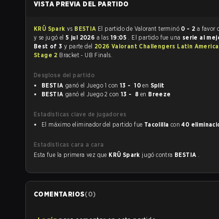
VISTA PREVIA DEL PARTIDO
KRÜ Spark
vs
BESTIA
El partido de Valorant terminó
0 - 2
a favor
y se jugó el
5 jul 2026
a las
19:05
. El partido fue una
serie al mej
Best of 3
y parte del
2026 Valorant Challengers Latin America
Stage 2
Bracket - UB Finals.
Desglose del partido
BESTIA
ganó el Juego 1 con
13 - 10
en
Split
BESTIA
ganó el Juego 2 con
13 - 8
en
Breeze
Estadísticas clave de jugadores
El máximo eliminador del partido fue
Tacolilla
con
40 eliminac
Estadísticas cara a cara
Esta fue la primera vez que
KRÜ Spark
jugó contra
BESTIA
.
COMENTARIOS
(
0
)