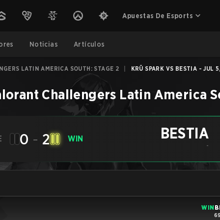
Apuestas De Esports
ores
Noticias
Artículos
GERS LATIN AMERICA SOUTH: STAGE 2
|
KRÜ SPARK VS BESTIA - JUL 5
lorant Challengers Latin America S
BESTIA
0
-
2
E
WIN
-
WIN
B
69