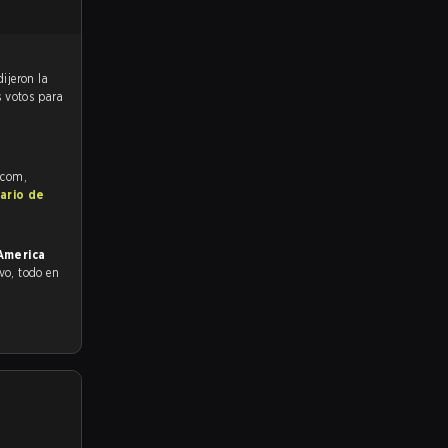
s votos para
.com,
ario de
America