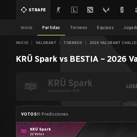
STRAFE
Inicio
Partidas
Torneos
Equipos
Jugad
INICIO
|
VALORANT
|
TORNEOS
|
2026 VALORANT CHALLEN
KRÜ Spark
vs
BESTIA
–
2026 Va
KRÜ Spark
LOS
Clasificación #78
VOTOS
91 Predicciones
KRÜ Spark
22 Votos