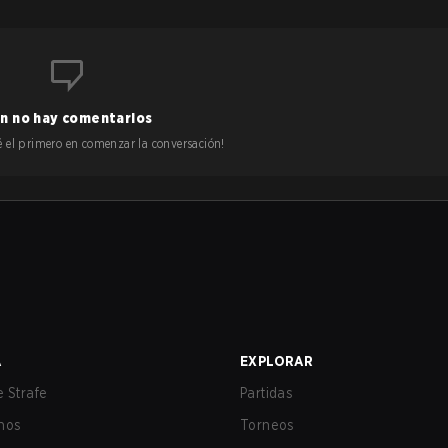
n no hay comentarios
 sé el primero en comenzar la conversación!
A
EXPLORAR
 Strafe
Partidas
nos
Torneos