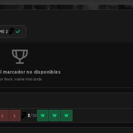
ME 2
l marcador no disponibles
or favor, vuelve más tarde
L
L
3
/10
W
W
W