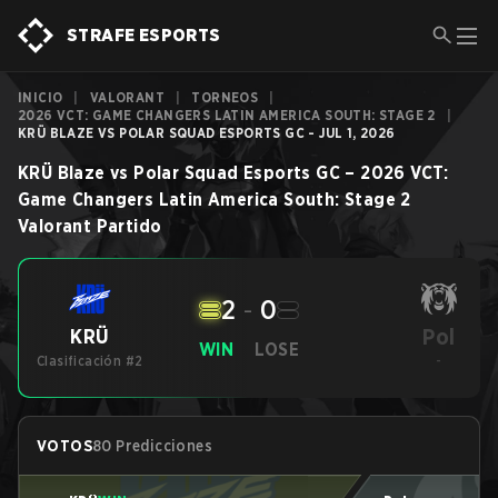
STRAFE ESPORTS
INICIO
|
VALORANT
|
TORNEOS
|
2026 VCT: GAME CHANGERS LATIN AMERICA SOUTH: STAGE 2
|
KRÜ BLAZE VS POLAR SQUAD ESPORTS GC - JUL 1, 2026
KRÜ Blaze
vs
Polar Squad Esports GC
–
2026 VCT:
Game Changers Latin America South: Stage 2
Valorant
Partido
2
-
0
Pol
KRÜ
WIN
LOSE
Clasificación #2
-
VOTOS
80 Predicciones