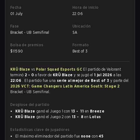
Fecha
Hora de inicio
01 July
22:06
Fase
Ubicación
Bracket - UB Semifinal
SA
Bolsa de premios
Formato
$
11590
Best of 3
KRÜ Blaze
vs
Polar Squad Esports GC
El partido de Valorant
terminó
2 - 0
a favor de
KRÜ Blaze
y se jugó el
1 jul 2026
a las
22:06
. El partido fue una
serie al mejor de Best of 3
y parte del
2026 VCT: Game Changers Latin America South: Stage 2
Bracket - UB Semifinal.
Desglose del partido
KRÜ Blaze
ganó el Juego 1 con
13 - 11
en
Breeze
KRÜ Blaze
ganó el Juego 2 con
13 - 8
en
Lotus
Estadísticas clave de jugadores
El máximo eliminador del partido fue
none
con
45