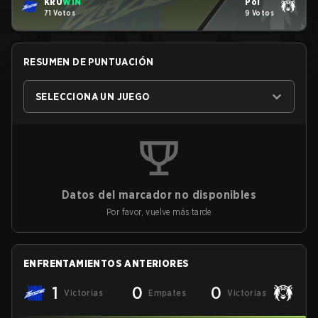
KRÜ
WIN
Pol
71 Votos
9 Votos
RESUMEN DE PUNTUACIÓN
SELECCIONA UN JUEGO
Datos del marcador no disponibles
Por favor, vuelve más tarde
ENFRENTAMIENTOS ANTERIORES
1
0
0
Victorias
Empates
Victorias