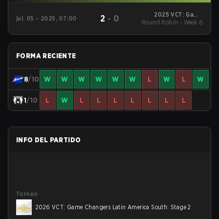
2025 VCT: Game
2
-
0
jul. 05 - 2025, 07:00
Round Robin - Week 6
Changers Latin
America South: Stage
2
FORMA RECIENTE
8
/10
W
W
W
W
W
W
L
W
L
W
1
/10
L
W
L
L
L
L
L
L
L
INFO DEL PARTIDO
Torneo
2026 VCT: Game Changers Latin America South: Stage 2