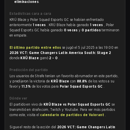
eliminaciones
.
Estadísticas cara a cara
KRÜ Blaze y Polar Squad Esports GC se habían enfrentado
anteriormente
1 veces
. KRÜ Blaze había ganado
1 veces
, Polar
Squad Esports GC había ganado
0 veces
y
0 partidos
terminaron
en empate.
El último partido entre ellos
se jugó el 5 jul 2025 a las 19:00 en
2026 VCT: Game Changers Latin America South: Stage 2
donde
KRÜ Blaze
ganó
2 - 0
.
Predicción del partido
Los usuarios de Strafe tenían un favorito abrumador en este partido,
y predijeron la victoria de
KRÜ Blaze
con
88.8%
de los votos a su
favor y
11.3%
de los votos para
Polar Squad Esports GC
.
Dónde ver
El partido en vivo de
KRÜ Blaze vs Polar Squad Esports GC
se
transmitió en strafe.com, Twitch y Youtube. Para ver más partidos
como este, visita el
calendario de partidos de Valorant
.
Sigue el resto de la acción del
2026 VCT: Game Changers Latin