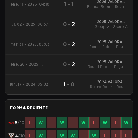
2026 VALORANT
1
-
1
ene. 11 - 2026, 04:10
Round- Robin - Round-
Challengers Spain
Rising Stage 1
Robin
2025 VALORANT
0
-
2
jul. 02 - 2025, 06:57
Challengers Spain
Group A - Group A
Rising Stage 3
2025 VALORANT
0
-
2
mar. 31 - 2025, 03:03
Round-Robin - Round
Challengers Spain
Rising Stage 2
3
2025 VALORANT
0
-
2
ene. 26 - 2025,
Round Robin - Regular
Challengers Spain
06:09
Rising Stage 1
Season
2024 VALORANT
1
-
0
jun. 17 - 2024, 05:02
Round Robin - Round
Challengers Spain:
Rising Split 2
14
FORMA RECIENTE
5
/10
L
W
L
W
L
W
L
W
L
W
4
/10
L
W
L
W
W
L
W
L
L
L