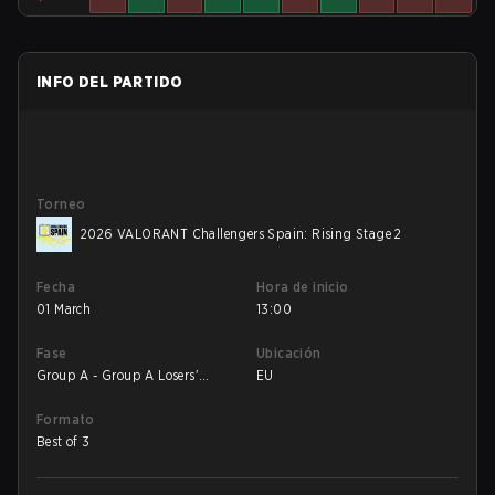
INFO DEL PARTIDO
Torneo
2026 VALORANT Challengers Spain: Rising Stage 2
Fecha
Hora de inicio
01 March
13:00
Fase
Ubicación
Group A - Group A Losers'
EU
Match
Formato
Best of 3