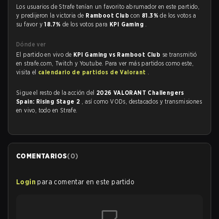
Los usuarios de Strafe tenían un favorito abrumador en este partido,
y predijeron la victoria de
Ramboot Club
con
81.3%
de los votos a
su favor y
18.7%
de los votos para
KPI Gaming
.
Dónde ver
El partido en vivo de
KPI Gaming vs Ramboot Club
se transmitió
en strafe.com, Twitch y Youtube. Para ver más partidos como este,
visita el
calendario de partidos de Valorant
.
Sigue el resto de la acción del
2026 VALORANT Challengers
Spain: Rising Stage 2
, así como VODs, destacados y transmisiones
en vivo, todo en Strafe.
COMENTARIOS
(
0
)
Login
para comentar en este partido