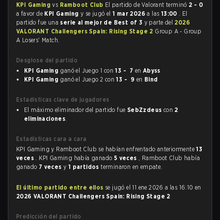
KPI Gaming
vs
Ramboot Club
El partido de Valorant terminó
2 - 0
a favor de
KPI Gaming
y se jugó el
1 mar 2026
a las
13:00
. El
partido fue una
serie al mejor de Best of 3
y parte del
2026
VALORANT Challengers Spain: Rising Stage 2
Group A - Group
A Losers' Match.
Desglose del partido
KPI Gaming
ganó el Juego 1 con
13 - 7
en
Abyss
KPI Gaming
ganó el Juego 2 con
13 - 9
en
Bind
Estadísticas clave de jugadores
El máximo eliminador del partido fue
SebZzdeus
con
2
eliminaciones
.
Estadísticas cara a cara
KPI Gaming y Ramboot Club se habían enfrentado anteriormente
13
veces
. KPI Gaming había ganado
5 veces
, Ramboot Club había
ganado
7 veces
y
1 partidos
terminaron en empate.
El último partido entre ellos
se jugó el 11 ene 2026 a las 16:10 en
2026 VALORANT Challengers Spain: Rising Stage 2
Predicción del partido