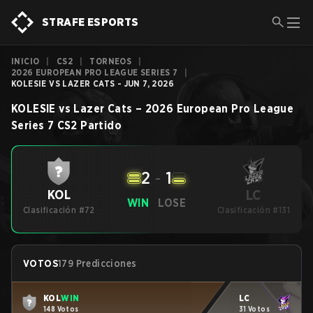
STRAFE ESPORTS
INICIO
|
CS2
|
TORNEOS
|
2026 EUROPEAN PRO LEAGUE SERIES 7
|
KOLESIE VS LAZER CATS - JUN 7, 2026
KOLESIE
vs
Lazer Cats
–
2026 European Pro League
Series 7
CS2
Partido
2
-
1
LC
KOL
WIN
LOSE
Clasificación #72
Clasificación #131
VOTOS
179 Predicciones
KOL
WIN
LC
148 Votos
31 Votos