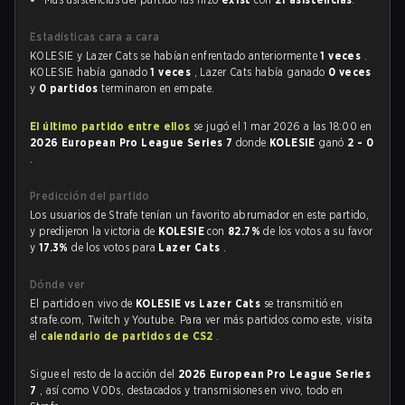
Estadísticas cara a cara
KOLESIE y Lazer Cats se habían enfrentado anteriormente
1 veces
.
KOLESIE había ganado
1 veces
, Lazer Cats había ganado
0 veces
y
0 partidos
terminaron en empate.
El último partido entre ellos
se jugó el 1 mar 2026 a las 18:00 en
2026 European Pro League Series 7
donde
KOLESIE
ganó
2 - 0
.
Predicción del partido
Los usuarios de Strafe tenían un favorito abrumador en este partido,
y predijeron la victoria de
KOLESIE
con
82.7%
de los votos a su favor
y
17.3%
de los votos para
Lazer Cats
.
Dónde ver
El partido en vivo de
KOLESIE vs Lazer Cats
se transmitió en
strafe.com, Twitch y Youtube. Para ver más partidos como este, visita
el
calendario de partidos de CS2
.
Sigue el resto de la acción del
2026 European Pro League Series
7
, así como VODs, destacados y transmisiones en vivo, todo en