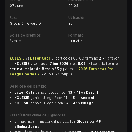
07 June
08:05
Fase
Ubicación
Group D - Group D
EU
Bolsa de premios
Formato
$
20000
Best of 3
KOLESIE
vs
Lazer Cats
El partido de CS:GO terminó
2 - 1
a favor
de
KOLESIE
y se jugó el
7 jun 2026
a las
8:05
. El partido fue una
serie al mejor de Best of 3
y parte del
2026 European Pro
League Series 7
Group D - Group D.
Desglose del partido
Lazer Cats
ganó el Juego 1 con
13 - 11
en
Dust II
KOLESIE
ganó el Juego 2 con
13 - 5
en
Ancient
KOLESIE
ganó el Juego 3 con
13 - 4
en
Mirage
Estadísticas clave de jugadores
El máximo eliminador del partido fue
Qlocuu
con
48
eliminaciones
.
Más asistencias del partido las hizo
ex1st
con
21 asistencias
.