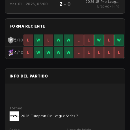
2026 JB Pro League
2
-
0
mar. 01 - 2026, 06:00
Bracket - Final
Season 2
FORMA RECIENTE
5
/10
L
W
L
W
W
L
L
W
L
W
4
/10
L
W
W
W
W
L
L
L
L
L
INFO DEL PARTIDO
Torneo
2026 European Pro League Series 7
Fecha
Hora de inicio