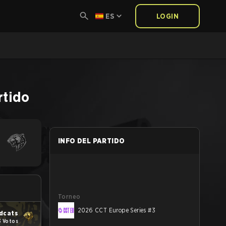
ES
LOGIN
rtido
INFO DEL PARTIDO
Torneo
2026 CCT Europe Series #3
dcats
3 Votos