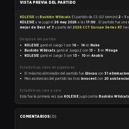
VISTA PREVIA DEL PARTIDO
KOLESIE
vs
Bushido Wildcats
El partido de CS:GO terminó
2 - 1
a
KOLESIE
y se jugó el
26 may 2026
a las
17:00
. El partido fue una
mejor de Best of 3
y parte del
2026 CCT Europe Series #3
Swi
Desglose del partido
KOLESIE
ganó el Juego 1 con
16 - 14
en
Nuke
Bushido Wildcats
ganó el Juego 2 con
13 - 3
en
Mirage
KOLESIE
ganó el Juego 3 con
13 - 10
en
Anubis
Estadísticas clave de jugadores
El máximo eliminador del partido fue
Qlocuu
con
51 eliminacio
Más asistencias del partido las hizo
innocent
con
20 asistencia
Estadísticas cara a cara
Esta fue la primera vez que
KOLESIE
jugó contra
Bushido Wildcat
COMENTARIOS
(
0
)