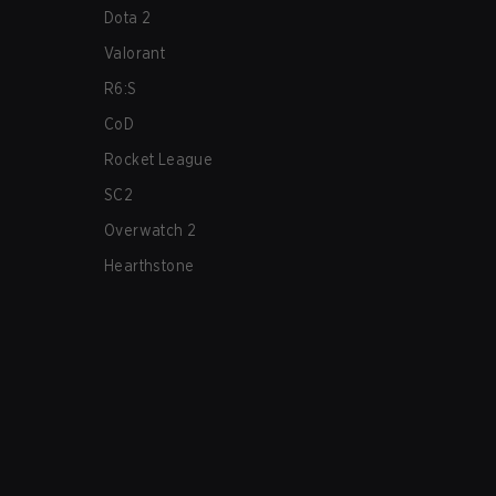
Dota 2
Valorant
R6:S
CoD
Rocket League
SC2
Overwatch 2
Hearthstone