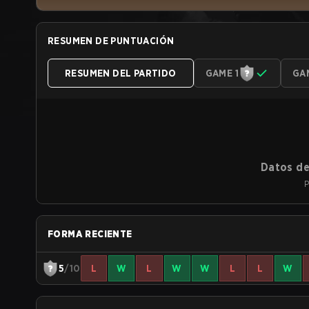
RESUMEN DE PUNTUACIÓN
RESUMEN DEL PARTIDO
GAME 1
GA
Datos de
P
FORMA RECIENTE
5
/10
L
W
L
W
W
L
L
W