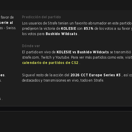
Predicción del partido
 favor de
serie al
Los usuarios de Strafe tenían un favorito abrumador en este partido, y
ss - Swiss.
predijeron la victoria de
KOLESIE
con
85.1%
de los votos a su favor
los votos para
Bushido Wildcats
.
Dónde ver
El partido en vivo de
KOLESIE vs Bushido Wildcats
se transmitió
strafe.com, Twitch y Youtube. Para ver más partidos como este, visit
calendario de partidos de CS2
.
nes
.
Sigue el resto de la acción del
2026 CCT Europe Series #3
, así com
s
.
destacados y transmisiones en vivo, todo en Strafe.
s
.