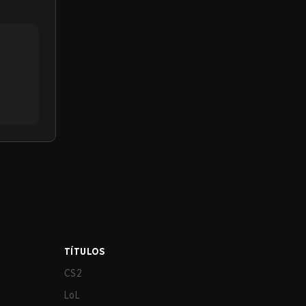
TÍTULOS
CS2
LoL