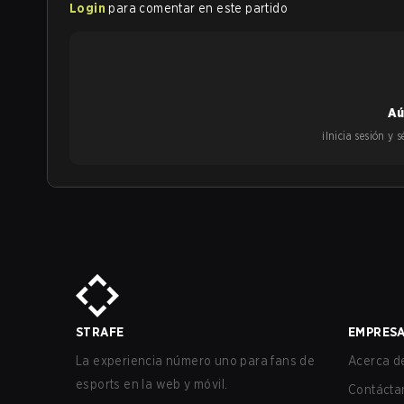
Login
para comentar en este partido
Aú
¡Inicia sesión y
STRAFE
EMPRES
La experiencia número uno para fans de
Acerca de
esports en la web y móvil.
Contácta