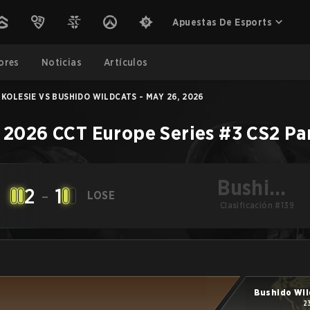
Apuestas De Esports
ores
Noticias
Artículos
KOLESIE VS BUSHIDO WILDCATS - MAY 26, 2026
–
2026 CCT Europe Series #3
CS2
Pa
Bushido
2
-
1
LOSE
Wildcats
Clasificación #139
Bushido Wil
2