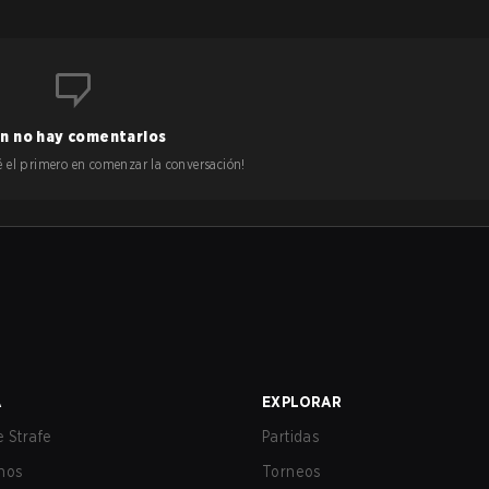
n no hay comentarios
 sé el primero en comenzar la conversación!
A
EXPLORAR
 Strafe
Partidas
nos
Torneos