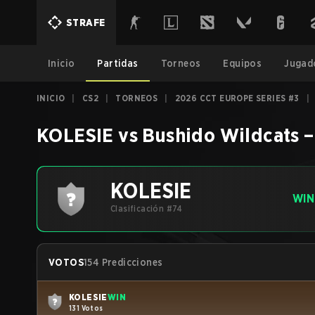
STRAFE
Inicio
Partidas
Torneos
Equipos
Jugad
INICIO
|
CS2
|
TORNEOS
|
2026 CCT EUROPE SERIES #3
|
KOLESIE
vs
Bushido Wildcats
KOLESIE
WIN
Clasificación #74
VOTOS
154 Predicciones
KOLESIE
WIN
131 Votos