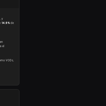
 y
14.9%
de
 en
a el
o VODs,