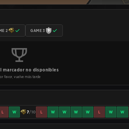
ME 2
GAME 3
l marcador no disponibles
or favor, vuelve más tarde
L
W
7
/10
L
W
W
W
W
L
W
W