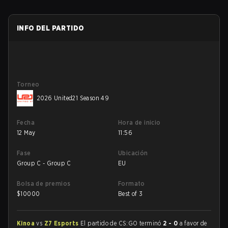
INFO DEL PARTIDO
Torneo
2026 United21 Season 49
Fecha
Hora de inicio
12 May
11:56
Fase
Ubicación
Group C - Group C
EU
Bolsa de premios
Formato
$
10000
Best of 3
Kinoa
vs
Z7 Esports
El partido de CS:GO terminó
2 - 0
a favor de