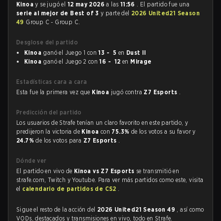
Kinoa
y se jugó el
12 may 2026
a las
11:56
. El partido fue una
serie al mejor de Best of 3
y parte del
2026 United21 Season
49
Group C - Group C.
Desglose del partido
Kinoa
ganó el Juego 1 con
13 - 5
en
Dust II
Kinoa
ganó el Juego 2 con
16 - 12
en
Mirage
Estadísticas cara a cara
Esta fue la primera vez que
Kinoa
jugó contra
Z7 Esports
.
Predicción del partido
Los usuarios de Strafe tenían un claro favorito en este partido, y
predijeron la victoria de
Kinoa
con
75.3%
de los votos a su favor y
24.7%
de los votos para
Z7 Esports
.
Dónde ver
El partido en vivo de
Kinoa vs Z7 Esports
se transmitió en
strafe.com, Twitch y Youtube. Para ver más partidos como este, visita
el
calendario de partidos de CS2
.
Sigue el resto de la acción del
2026 United21 Season 49
, así como
VODs, destacados y transmisiones en vivo, todo en Strafe.