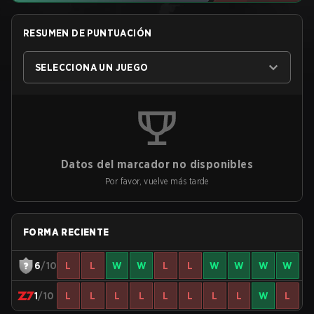
RESUMEN DE PUNTUACIÓN
SELECCIONA UN JUEGO
Datos del marcador no disponibles
Por favor, vuelve más tarde
FORMA RECIENTE
6
/10
L
L
W
W
L
L
W
W
W
W
1
/10
L
L
L
L
L
L
L
L
W
L