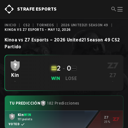
STRAFE ESPORTS
INICIO
|
CS2
|
TORNEOS
|
2026 UNITED21 SEASON 49
|
KINOA VS Z7 ESPORTS - MAY 12, 2026
Kinoa
vs
Z7 Esports
–
2026 United21 Season 49
CS2
Partido
2
-
0
Z7
Kin
WIN
LOSE
-
-
TU PREDICCIÓN
182 Predicciones
Kin
WIN
Z7
111 points
25%
VOTED