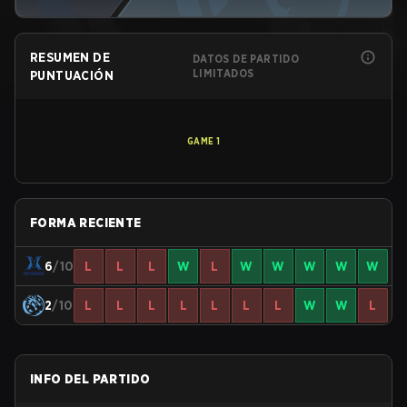
RESUMEN DE
DATOS DE PARTIDO
LIMITADOS
PUNTUACIÓN
GAME
1
FORMA RECIENTE
6
/10
L
L
L
W
L
W
W
W
W
W
2
/10
L
L
L
L
L
L
L
W
W
L
INFO DEL PARTIDO