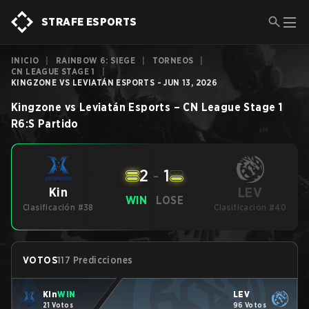
STRAFE ESPORTS
INICIO
|
RAINBOW 6: SIEGE
|
TORNEOS
|
CN LEAGUE STAGE 1
|
KINGZONE VS LEVIATÁN ESPORTS - JUN 13, 2026
Kingzone
vs
Leviatán Esports
–
CN League Stage 1
R6:S
Partido
2
-
1
LEV
Kin
WIN
LOSE
Clasificación #38
Clasificación #40
VOTOS
117 Predicciones
Kin
WIN
LEV
21 Votos
96 Votos