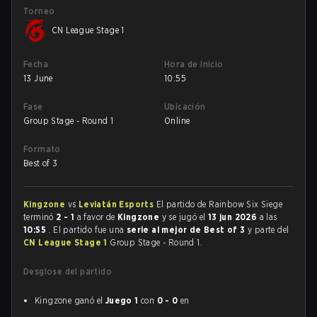
Torneo
CN League Stage 1
Fecha
Hora de inicio
13 June
10:55
Fase
Ubicación
Group Stage - Round 1
Online
Formato
Best of 3
Kingzone
vs
Leviatán Esports
El partido de Rainbow Six Siege
terminó
2 - 1
a favor de
Kingzone
y se jugó el
13 jun 2026
a las
10:55
. El partido fue una
serie al mejor de Best of 3
y parte del
CN League Stage 1
Group Stage - Round 1.
Desglose del partido
Kingzone ganó el
Juego 1
con
0 - 0
en