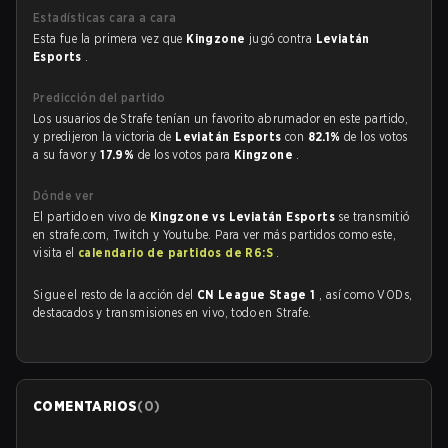
Estadísticas cara a cara
Esta fue la primera vez que
Kingzone
jugó contra
Leviatán
Esports
.
Predicción del partido
Los usuarios de Strafe tenían un favorito abrumador en este partido,
y predijeron la victoria de
Leviatán Esports
con
82.1%
de los votos
a su favor y
17.9%
de los votos para
Kingzone
.
Dónde ver
El partido en vivo de
Kingzone vs Leviatán Esports
se transmitió
en strafe.com, Twitch y Youtube. Para ver más partidos como este,
visita el
calendario de partidos de R6:S
.
Sigue el resto de la acción del
CN League Stage 1
, así como VODs,
destacados y transmisiones en vivo, todo en Strafe.
COMENTARIOS
(
0
)