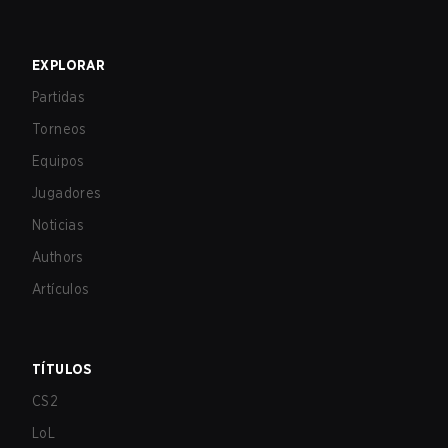
EXPLORAR
Partidas
Torneos
Equipos
Jugadores
Noticias
Authors
Artículos
TÍTULOS
CS2
LoL