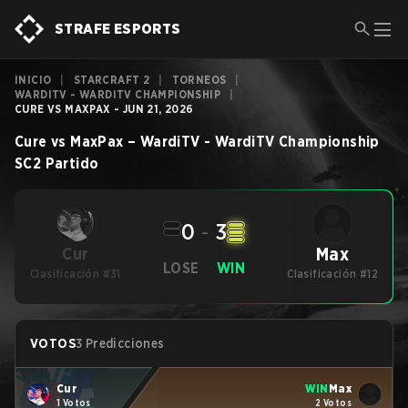
STRAFE ESPORTS
INICIO
|
STARCRAFT 2
|
TORNEOS
|
WARDITV - WARDITV CHAMPIONSHIP
|
CURE VS MAXPAX - JUN 21, 2026
Cure
vs
MaxPax
–
WardiTV - WardiTV Championship
SC2
Partido
0
-
3
Max
Cur
LOSE
WIN
Clasificación #31
Clasificación #12
VOTOS
3 Predicciones
Cur
WIN
Max
1 Votos
2 Votos