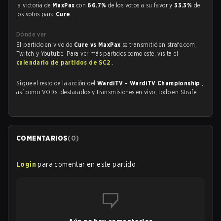
la victoria de
MaxPax
con
66.7%
de los votos a su favor y
33.3%
de
los votos para
Cure
.
Dónde ver
El partido en vivo de
Cure vs MaxPax
se transmitió en strafe.com,
Twitch y Youtube. Para ver más partidos como este, visita el
calendario de partidos de SC2
.
Sigue el resto de la acción del
WardiTV - WardiTV Championship
,
así como VODs, destacados y transmisiones en vivo, todo en Strafe.
COMENTARIOS
(
0
)
Login
para comentar en este partido