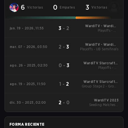
6
0
3
Victorias
Empates
Victorias
WardiTV - WardiTV
3
-
2
jun. 19 - 2026, 11:55
Championship
Playoffs - UB
Quarterfinals
WardiTV - WardiTV
2
-
3
mar. 07 - 2026, 03:50
Playoffs - UB Semifinals
Championship
WardiTV Starcraft 2
0
-
3
ago. 26 - 2025, 02:30
Playoffs - LB
2025
Quarterfinals
WardiTV Starcraft 2
1
-
2
ago. 19 - 2025, 11:50
Group Stage 2 - Group
2025
A
WardiTV 2023
2
-
0
dic. 30 - 2023, 02:00
Seeding Matches: -
Group B
FORMA RECIENTE