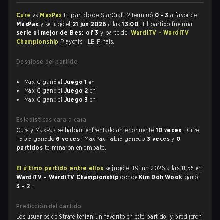
Cure
vs
MaxPax
El partido de StarCraft 2 terminó
0 - 3
a favor de
MaxPax
y se jugó el
21 jun 2026
a las
13:00
. El partido fue una
serie al mejor de Best of 3
y parte del
WardiTV - WardiTV
Championship
Playoffs - LB Finals.
Desglose del partido
Max C ganó el
Juego 1
en
Max C ganó el
Juego 2
en
Max C ganó el
Juego 3
en
Estadísticas cara a cara
Cure y MaxPax se habían enfrentado anteriormente
10 veces
. Cure
había ganado
6 veces
, MaxPax había ganado
3 veces
y
0
partidos
terminaron en empate.
El último partido entre ellos
se jugó el 19 jun 2026 a las 11:55 en
WardiTV - WardiTV Championship
donde
Kim Doh Wook
ganó
3 - 2
.
Predicción del partido
Los usuarios de Strafe tenían un favorito en este partido, y predijeron