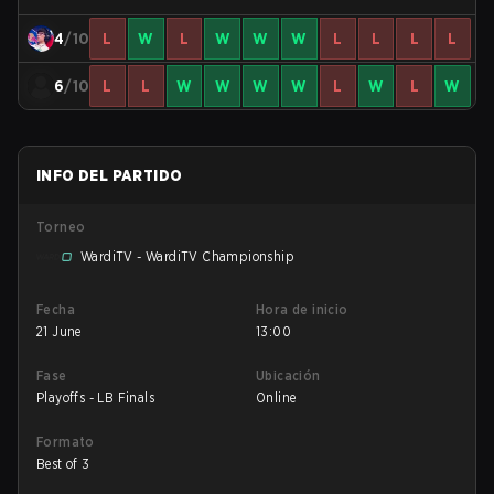
4
/10
L
W
L
W
W
W
L
L
L
L
6
/10
L
L
W
W
W
W
L
W
L
W
INFO DEL PARTIDO
Torneo
WardiTV - WardiTV Championship
Fecha
Hora de inicio
21 June
13:00
Fase
Ubicación
Playoffs - LB Finals
Online
Formato
Best of 3