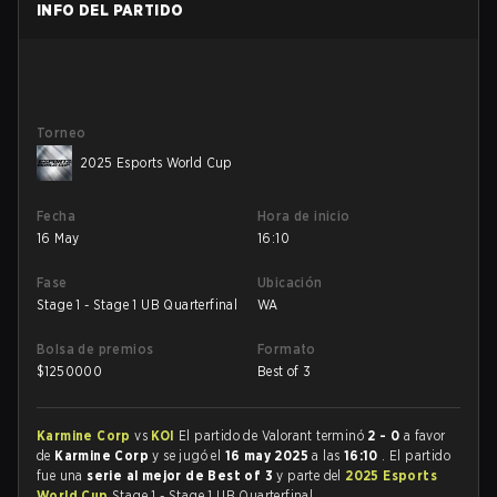
INFO DEL PARTIDO
Torneo
2025 Esports World Cup
Fecha
Hora de inicio
16 May
16:10
Fase
Ubicación
Stage 1 - Stage 1 UB Quarterfinal
WA
Bolsa de premios
Formato
$
1250000
Best of 3
Karmine Corp
vs
KOI
El partido de Valorant terminó
2 - 0
a favor
de
Karmine Corp
y se jugó el
16 may 2025
a las
16:10
. El partido
fue una
serie al mejor de Best of 3
y parte del
2025 Esports
World Cup
Stage 1 - Stage 1 UB Quarterfinal.