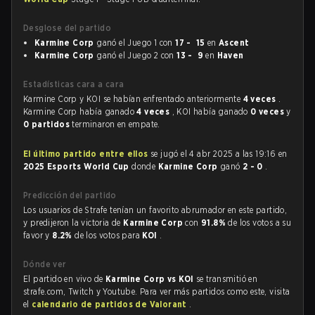
Desglose del partido
Karmine Corp
ganó el Juego 1 con
17 - 15
en
Ascent
Karmine Corp
ganó el Juego 2 con
13 - 9
en
Haven
Estadísticas cara a cara
Karmine Corp y KOI se habían enfrentado anteriormente
4 veces
.
Karmine Corp había ganado
4 veces
, KOI había ganado
0 veces
y
0 partidos
terminaron en empate.
El último partido entre ellos
se jugó el 4 abr 2025 a las 19:16 en
2025 Esports World Cup
donde
Karmine Corp
ganó
2 - 0
.
Predicción del partido
Los usuarios de Strafe tenían un favorito abrumador en este partido,
y predijeron la victoria de
Karmine Corp
con
91.8%
de los votos a su
favor y
8.2%
de los votos para
KOI
.
Dónde ver
El partido en vivo de
Karmine Corp vs KOI
se transmitió en
strafe.com, Twitch y Youtube. Para ver más partidos como este, visita
el
calendario de partidos de Valorant
.