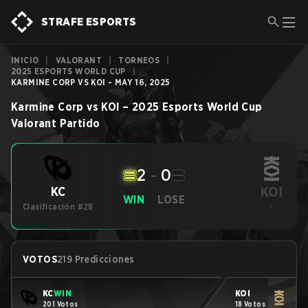
STRAFE ESPORTS
INICIO
|
VALORANT
|
TORNEOS
|
2025 ESPORTS WORLD CUP
|
KARMINE CORP VS KOI - MAY 16, 2025
Karmine Corp
vs
KOI
–
2025 Esports World Cup
Valorant
Partido
2
-
0
KOI
KC
WIN
LOSE
Clasificación #28
-
VOTOS
219 Predicciones
KC
WIN
KOI
201 Votos
18 Votos