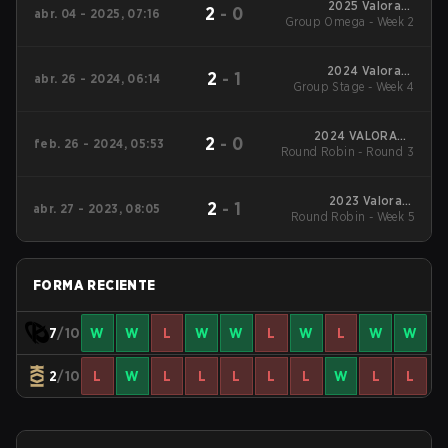
2025 Valorant
2
-
0
abr. 04 - 2025, 07:16
Group Omega - Week 2
Champions Tour:
EMEA Stage 1
2024 Valorant
2
-
1
abr. 26 - 2024, 06:14
Group Stage - Week 4
Champions Tour
EMEA Stage 1
2024 VALORANT
2
-
0
feb. 26 - 2024, 05:53
Round Robin - Round 3
Champions Tour:
EMEA KICK-OFF
2023 Valorant
2
-
1
abr. 27 - 2023, 08:05
Round Robin - Week 5
Champions Tour:
EMEA League
FORMA RECIENTE
7
/10
W
W
L
W
W
L
W
L
W
W
2
/10
L
W
L
L
L
L
L
W
L
L