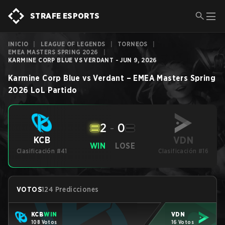
STRAFE ESPORTS
INICIO
|
LEAGUE OF LEGENDS
|
TORNEOS
|
EMEA MASTERS SPRING 2026
|
KARMINE CORP BLUE VS VERDANT - JUN 9, 2026
Karmine Corp Blue
vs
Verdant
–
EMEA Masters Spring
2026
LoL
Partido
2
-
0
VDN
KCB
WIN
LOSE
Clasificación #41
Clasificación #16
VOTOS
124 Predicciones
KCB
WIN
VDN
108 Votos
16 Votos