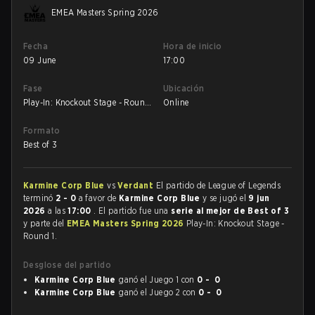
EMEA Masters Spring 2026
Fecha
Hora de inicio
09 June
17:00
Fase
Ubicación
Play-In: Knockout Stage - Round
Online
1
Formato
Best of 3
Karmine Corp Blue
vs
Verdant
El partido de League of Legends
terminó
2 - 0
a favor de
Karmine Corp Blue
y se jugó el
9 jun
2026
a las
17:00
. El partido fue una
serie al mejor de Best of 3
y parte del
EMEA Masters Spring 2026
Play-In: Knockout Stage -
Round 1.
Desglose del partido
Karmine Corp Blue
ganó el Juego 1 con
0 - 0
Karmine Corp Blue
ganó el Juego 2 con
0 - 0