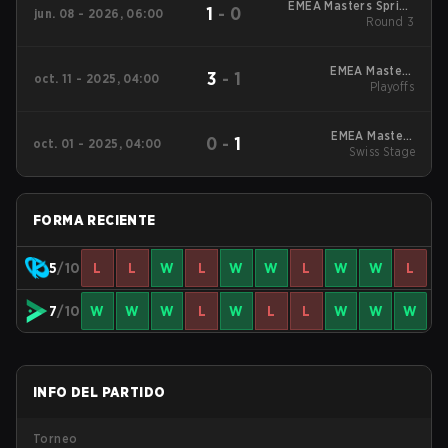
EMEA Masters Spring
1
-
0
jun. 08 - 2026, 06:00
Round 3
2026
EMEA Masters
3
-
1
oct. 11 - 2025, 04:00
Summer 2025
Playoffs
Playoffs
EMEA Masters
0
-
1
oct. 01 - 2025, 04:00
Summer 2025 Swiss
Swiss Stage
Stage
FORMA RECIENTE
5
/10
L
L
W
L
W
W
L
W
W
L
7
/10
W
W
W
L
W
L
L
W
W
W
INFO DEL PARTIDO
Torneo