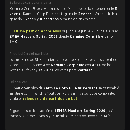
Estadísticas cara a cara
Karmine Corp Blue y Verdant se habían enfrentado anteriormente
3
veces
. Karmine Corp Blue había ganado
2 veces
, Verdant había
ganado
1 veces
y
0 partidos
terminaron en empate.
El último partido entre ellos
se jugó el 8 jun 2026 a las 18:00 en
EMEA Masters Spring 2026
donde
Karmine Corp Blue
ganó
1 - 0
.
Predicción del partido
Los usuarios de Strafe tenían un favorito abrumador en este partido,
y predijeron la victoria de
Karmine Corp Blue
con
87.1%
de los
votos a su favor y
12.9%
de los votos para
Verdant
.
Dónde ver
El partido en vivo de
Karmine Corp Blue vs Verdant
se transmitió
en strafe.com, Twitch y Youtube. Para ver más partidos como este,
visita el
calendario de partidos de LoL
.
Sigue el resto de la acción del
EMEA Masters Spring 2026
, así
como VODs, destacados y transmisiones en vivo, todo en Strafe.