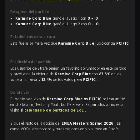
Desglose del partido
Karmine Corp Blue
ganó el Juego 1 con
0 - 0
Karmine Corp Blue
ganó el Juego 2 con
0 - 0
Estadísticas cara a cara
Esta fue la primera vez que
Karmine Corp Blue
jugó contra
PCIFIC
.
Predicción del partido
Los usuarios de Strafe tenían un favorito abrumador en este partido,
y predijeron la victoria de
Karmine Corp Blue
con
87.6%
de los
votos a su favor y
12.4%
de los votos para
PCIFIC
.
Dónde ver
El partido en vivo de
Karmine Corp Blue vs PCIFIC
se transmitió
en strafe.com, Twitch y Youtube. Para ver más partidos como este,
visita el
calendario de partidos de LoL
.
Sigue el resto de la acción del
EMEA Masters Spring 2026
, así
como VODs, destacados y transmisiones en vivo, todo en Strafe.