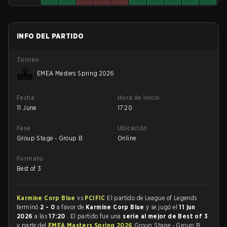
INFO DEL PARTIDO
Torneo
EMEA Masters Spring 2026
Fecha
Hora de inicio
11 June
17:20
Fase
Ubicación
Group Stage - Group B
Online
Formato
Best of 3
Karmine Corp Blue
vs
PCIFIC
El partido de League of Legends
terminó
2 - 0
a favor de
Karmine Corp Blue
y se jugó el
11 jun
2026
a las
17:20
. El partido fue una
serie al mejor de Best of 3
y parte del
EMEA Masters Spring 2026
Group Stage - Group B.