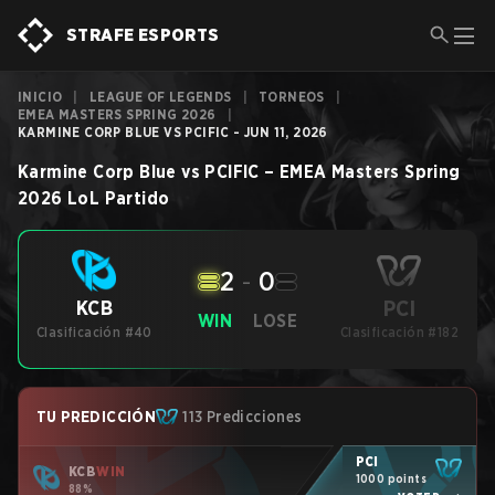
STRAFE ESPORTS
INICIO
|
LEAGUE OF LEGENDS
|
TORNEOS
|
EMEA MASTERS SPRING 2026
|
KARMINE CORP BLUE VS PCIFIC - JUN 11, 2026
Karmine Corp Blue
vs
PCIFIC
–
EMEA Masters Spring
2026
LoL
Partido
2
-
0
PCI
KCB
WIN
LOSE
Clasificación #40
Clasificación #182
TU PREDICCIÓN
113 Predicciones
PCI
KCB
WIN
1000 points
88%