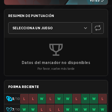
VOTED
RESUMEN DE PUNTUACIÓN
SELECCIONA UN JUEGO
Datos del marcador no disponibles
Por favor, vuelve más tarde
FORMA RECIENTE
5
/10
L
L
W
L
W
W
L
W
W
L
7
/10
W
W
L
L
L
W
W
W
W
W