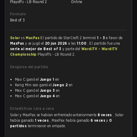
Playoffs - LB Round 2
Online
Formato
Best of 3
Solar
vs
MaxPax
El partido de StarCraft 2 terminó
1 - 3
a favor de
MaxPax
y se jugó el
20 jun 2026
a las
11:00
. El partido fue una
serie al mejor de Best of 3
y parte del
WardiTV - WardiTV
Championship
Playoffs - LB Round 2.
Desglose del partido
Max C ganó el
Juego 1
en
Kang Min-soo ganó el
Juego 2
en
Max C ganó el
Juego 3
en
Max C ganó el
Juego 4
en
Estadísticas cara a cara
Solar y MaxPax se habían enfrentado anteriormente
8 veces
. Solar
había ganado
1 veces
, MaxPax había ganado
6 veces
y
0
partidos
terminaron en empate.