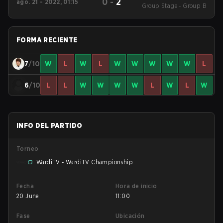
0
-
2
ago. 21 - 2022, 01:15
Group Stage - Group B
2022
FORMA RECIENTE
7
/10
W
L
W
L
W
W
W
W
W
L
6
/10
L
L
W
W
W
W
L
W
L
W
INFO DEL PARTIDO
Torneo
WardiTV - WardiTV Championship
Fecha
Hora de inicio
20 June
11:00
Fase
Ubicación