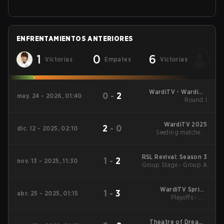
ENFRENTAMIENTOS ANTERIORES
1
0
6
Victorias
Empates
Victorias
WardiTV - WardiTV
0
-
2
may. 24 - 2026, 01:40
Championship
Round 1
WardiTV 2025
2
-
0
dic. 12 - 2025, 02:10
Seeding matches -
Group A
RSL Revival: Season 3
1
-
2
nov. 13 - 2025, 11:30
Group Stage - Group A
WardiTV Spring
1
-
3
abr. 25 - 2025, 01:15
Championship 2025
Playoffs - UB
Quarterfinals
Theatre of Dreams