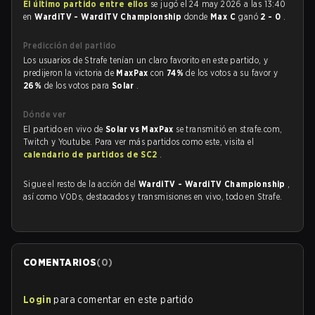
El último partido entre ellos
se jugó el 24 may 2026 a las 13:40
en
WardiTV - WardiTV Championship
donde
Max C
ganó
2 - 0
.
Predicción del partido
Los usuarios de Strafe tenían un claro favorito en este partido, y
predijeron la victoria de
MaxPax
con
74%
de los votos a su favor y
26%
de los votos para
Solar
.
Dónde ver
El partido en vivo de
Solar vs MaxPax
se transmitió en strafe.com,
Twitch y Youtube. Para ver más partidos como este, visita el
calendario de partidos de SC2
.
Sigue el resto de la acción del
WardiTV - WardiTV Championship
,
así como VODs, destacados y transmisiones en vivo, todo en Strafe.
COMENTARIOS
(
0
)
Login
para comentar en este partido