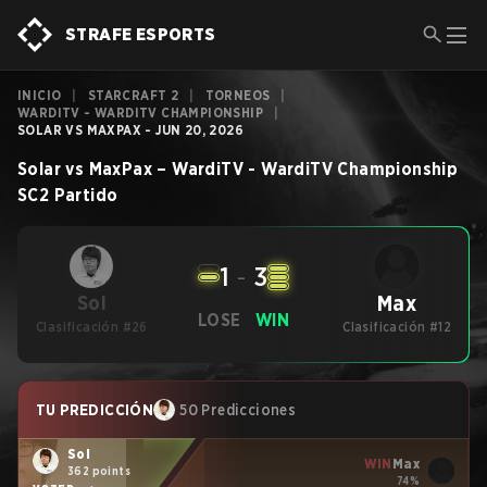
STRAFE ESPORTS
INICIO
|
STARCRAFT 2
|
TORNEOS
|
WARDITV - WARDITV CHAMPIONSHIP
|
SOLAR VS MAXPAX - JUN 20, 2026
Solar
vs
MaxPax
–
WardiTV - WardiTV Championship
SC2
Partido
1
-
3
Max
Sol
LOSE
WIN
Clasificación #26
Clasificación #12
TU PREDICCIÓN
50 Predicciones
Sol
WIN
Max
362 points
74%