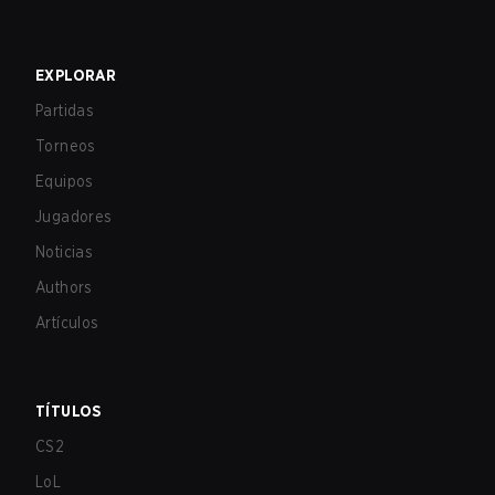
EXPLORAR
Partidas
Torneos
Equipos
Jugadores
Noticias
Authors
Artículos
TÍTULOS
CS2
LoL