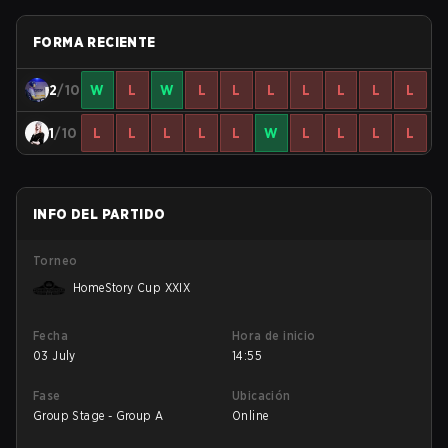
FORMA RECIENTE
2
/10
W
L
W
L
L
L
L
L
L
L
1
/10
L
L
L
L
L
W
L
L
L
L
INFO DEL PARTIDO
Torneo
HomeStory Cup XXIX
Fecha
Hora de inicio
03 July
14:55
Fase
Ubicación
Group Stage - Group A
Online