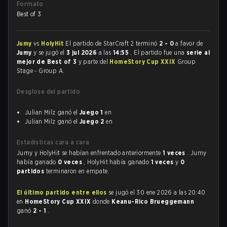
Formato
Best of 3
Jumy
vs
HolyHit
El partido de StarCraft 2 terminó
2 - 0
a favor de
Jumy
y se jugó el
3 jul 2026
a las
14:55
. El partido fue una
serie al
mejor de Best of 3
y parte del
HomeStory Cup XXIX
Group
Stage - Group A.
Desglose del partido
Julian Milz ganó el
Juego 1
en
Julian Milz ganó el
Juego 2
en
Estadísticas cara a cara
Jumy y HolyHit se habían enfrentado anteriormente
1 veces
. Jumy
había ganado
0 veces
, HolyHit había ganado
1 veces
y
0
partidos
terminaron en empate.
El último partido entre ellos
se jugó el 30 ene 2026 a las 20:40
en
HomeStory Cup XXIX
donde
Keanu-Rico Brueggemann
ganó
2 - 1
.