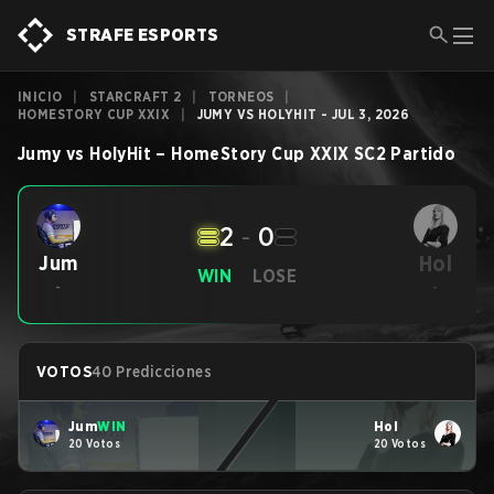
STRAFE ESPORTS
INICIO
|
STARCRAFT 2
|
TORNEOS
|
HOMESTORY CUP XXIX
|
JUMY VS HOLYHIT - JUL 3, 2026
Jumy
vs
HolyHit
–
HomeStory Cup XXIX
SC2
Partido
2
-
0
Hol
Jum
WIN
LOSE
-
-
VOTOS
40 Predicciones
Jum
WIN
Hol
20 Votos
20 Votos