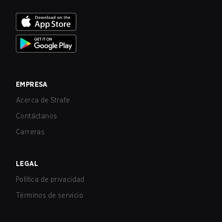
EMPRESA
Acerca de Strafe
Contáctanos
Carreras
LEGAL
Política de privacidad
Términos de servicio