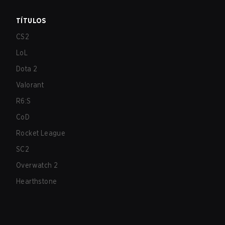
TÍTULOS
CS2
LoL
Dota 2
Valorant
R6:S
CoD
Rocket League
SC2
Overwatch 2
Hearthstone