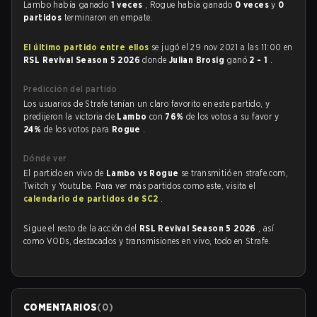
Lambo había ganado
1 veces
, Rogue había ganado
0 veces
y
0
partidos
terminaron en empate.
El último partido entre ellos
se jugó el 29 nov 2021 a las 11:00 en
RSL Revival Season 5 2026
donde
Julian Brosig
ganó
2 - 1
.
Predicción del partido
Los usuarios de Strafe tenían un claro favorito en este partido, y
predijeron la victoria de
Lambo
con
76%
de los votos a su favor y
24%
de los votos para
Rogue
.
Dónde ver
El partido en vivo de
Lambo vs Rogue
se transmitió en strafe.com,
Twitch y Youtube. Para ver más partidos como este, visita el
calendario de partidos de SC2
.
Sigue el resto de la acción del
RSL Revival Season 5 2026
, así
como VODs, destacados y transmisiones en vivo, todo en Strafe.
COMENTARIOS
(
0
)