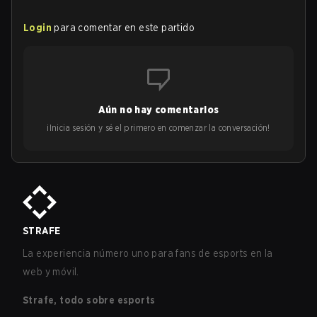
Login
para comentar en este partido
Aún no hay comentarios
¡Inicia sesión y sé el primero en comenzar la conversación!
STRAFE
La experiencia número uno para fans de esports en la
web y móvil.
Strafe, todo sobre esports