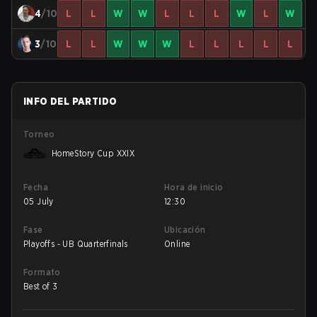
4
/10
L
L
W
W
L
L
L
W
L
W
3
/10
L
L
W
W
W
L
L
L
L
L
INFO DEL PARTIDO
Torneo
HomeStory Cup XXIX
Fecha
Hora de inicio
05 July
12:30
Fase
Ubicación
Playoffs - UB Quarterfinals
Online
Formato
Best of 3