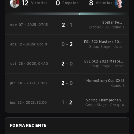
12
0
8
Victorias
Empates
Victorias
Stellar Fest:
2
-
1
nov. 07 - 2025, 07:15
Bracket - UB Round 1
Constellation Cup
ESL SC2 Masters 2024
0
-
2
abr. 12 - 2024, 05:10
Group Stage - Upper
Spring: Europe
ESL SC2 2023 Masters
2
-
0
oct. 28 - 2023, 04:10
Group Stage - Upper
Winter Regionals
Europe
HomeStory Cup XXIII
2
-
0
jun. 30 - 2023, 11:00
Round 1
Spring Championship
1
-
2
jun. 22 - 2023, 12:00
Group Stage - Group A
2023
FORMA RECIENTE