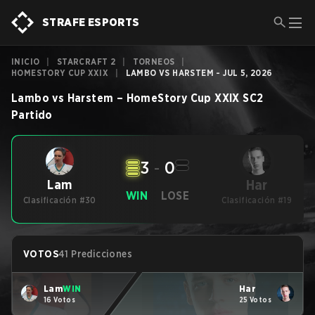
STRAFE ESPORTS
INICIO
|
STARCRAFT 2
|
TORNEOS
|
HOMESTORY CUP XXIX
|
LAMBO VS HARSTEM - JUL 5, 2026
Lambo
vs
Harstem
–
HomeStory Cup XXIX
SC2
Partido
3
-
0
Har
Lam
WIN
LOSE
Clasificación #30
Clasificación #19
VOTOS
41 Predicciones
Lam
WIN
Har
16 Votos
25 Votos