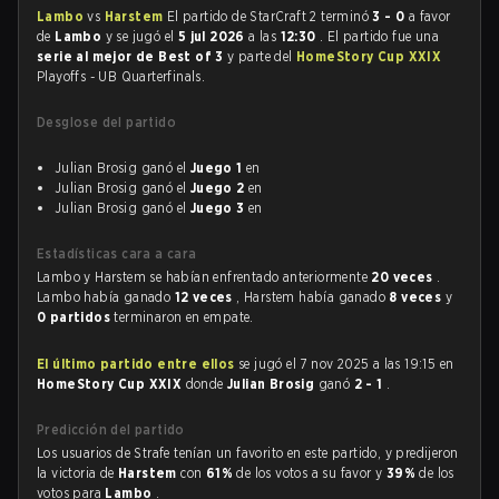
Lambo
vs
Harstem
El partido de StarCraft 2 terminó
3 - 0
a favor
de
Lambo
y se jugó el
5 jul 2026
a las
12:30
. El partido fue una
serie al mejor de Best of 3
y parte del
HomeStory Cup XXIX
Playoffs - UB Quarterfinals.
Desglose del partido
Julian Brosig ganó el
Juego 1
en
Julian Brosig ganó el
Juego 2
en
Julian Brosig ganó el
Juego 3
en
Estadísticas cara a cara
Lambo y Harstem se habían enfrentado anteriormente
20 veces
.
Lambo había ganado
12 veces
, Harstem había ganado
8 veces
y
0 partidos
terminaron en empate.
El último partido entre ellos
se jugó el 7 nov 2025 a las 19:15 en
HomeStory Cup XXIX
donde
Julian Brosig
ganó
2 - 1
.
Predicción del partido
Los usuarios de Strafe tenían un favorito en este partido, y predijeron
la victoria de
Harstem
con
61%
de los votos a su favor y
39%
de los
votos para
Lambo
.