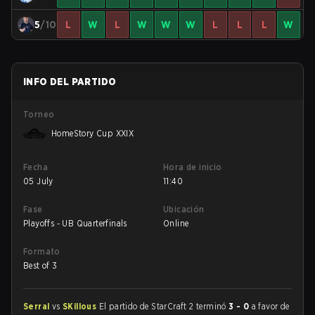
5
/10
L
W
L
W
W
W
L
L
L
W
INFO DEL PARTIDO
Torneo
HomeStory Cup XXIX
Fecha
Hora de inicio
05 July
11:40
Fase
Ubicación
Playoffs - UB Quarterfinals
Online
Formato
Best of 3
Serral
vs
SKillous
El partido de StarCraft 2 terminó
3 - 0
a favor de