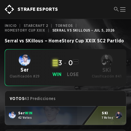
STRAFE ESPORTS
INICIO
|
STARCRAFT 2
|
TORNEOS
|
HOMESTORY CUP XXIX
|
SERRAL VS SKILLOUS - JUL 5, 2026
Serral
vs
SKillous
–
HomeStory Cup XXIX
SC2
Partido
3
-
0
SKi
Ser
WIN
LOSE
Clasificación #29
Clasificación #41
VOTOS
43 Predicciones
Ser
WIN
SKi
42 Votos
1 Votos