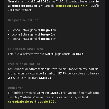
Serral
y se jugó el
5 jul 2026
a las
11:40
. El partido fue una
serie
al mejor de Best of 3
y parte del
HomeStory Cup XXIX
Playoffs
- UB Quarterfinals.
Desglose del partido
Joona Sotala ganó el
Juego 1
en
Joona Sotala ganó el
Juego 2
en
Joona Sotala ganó el
Juego 3
en
Estadísticas cara a cara
Esta fue la primera vez que
Serral
jugó contra
SKillous
.
Predicción del partido
Los usuarios de Strafe tenían un favorito abrumador en este partido,
y predijeron la victoria de
Serral
con
97.7%
de los votos a su favor y
2.3%
de los votos para
SKillous
.
Dónde ver
El partido en vivo de
Serral vs SKillous
se transmitió en strafe.com,
Twitch y Youtube. Para ver más partidos como este, visita el
calendario de partidos de SC2
.