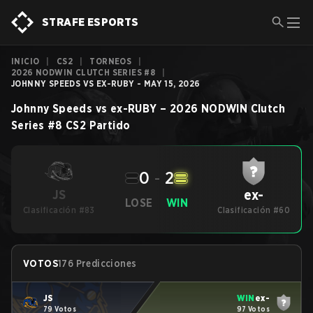
STRAFE ESPORTS
INICIO
|
CS2
|
TORNEOS
|
2026 NODWIN CLUTCH SERIES #8
|
JOHNNY SPEEDS VS EX-RUBY - MAY 15, 2026
Johnny Speeds
vs
ex-RUBY
–
2026 NODWIN Clutch
Series #8
CS2
Partido
0
-
2
ex-
JS
LOSE
WIN
Clasificación #83
Clasificación #60
VOTOS
176 Predicciones
JS
WIN
ex-
79 Votos
97 Votos