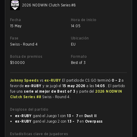
2026 NODWIN Clutch Series #8
Fecha
Hora de inicio
15 May
14:05
Fase
Ubicación
Swiss - Round 4
EU
Bolsa de premios
Formato
$
50000
Best of 3
Johnny Speeds
vs
ex-RUBY
El partido de CS:GO terminó
0 - 2
a
favor de
ex-RUBY
y se jugó el
15 may 2026
a las
14:05
. El partido
fue una
serie al mejor de Best of 3
y parte del
2026 NODWIN
Clutch Series #8
Swiss - Round 4.
Desglose del partido
ex-RUBY
ganó el Juego 1 con
13 - 7
en
Dust II
ex-RUBY
ganó el Juego 2 con
13 - 7
en
Overpass
Estadísticas clave de jugadores