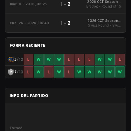
2026 CCT Season 3
1
-
2
mar. 11 - 2026, 06:23
European Series #17
Bracket - Round of 16
2026 CCT Season 3
1
-
2
ene. 26 - 2026, 06:40
European Series #14
Swiss Round - Swiss
Round
FORMA RECIENTE
5
/10
L
W
W
W
L
L
L
W
W
L
7
/10
L
W
L
W
L
W
W
W
W
W
INFO DEL PARTIDO
Torneo