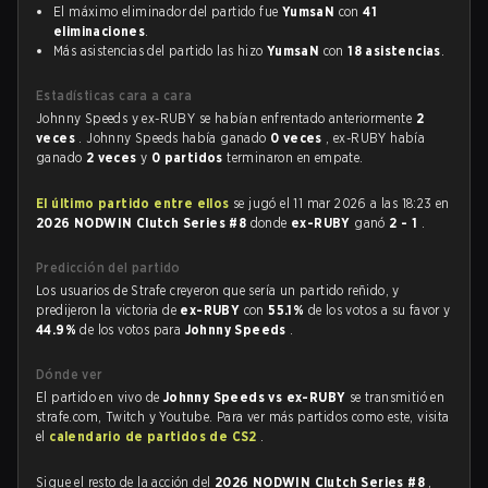
El máximo eliminador del partido fue
YumsaN
con
41
eliminaciones
.
Más asistencias del partido las hizo
YumsaN
con
18 asistencias
.
Estadísticas cara a cara
Johnny Speeds y ex-RUBY se habían enfrentado anteriormente
2
veces
. Johnny Speeds había ganado
0 veces
, ex-RUBY había
ganado
2 veces
y
0 partidos
terminaron en empate.
El último partido entre ellos
se jugó el 11 mar 2026 a las 18:23 en
2026 NODWIN Clutch Series #8
donde
ex-RUBY
ganó
2 - 1
.
Predicción del partido
Los usuarios de Strafe creyeron que sería un partido reñido, y
predijeron la victoria de
ex-RUBY
con
55.1%
de los votos a su favor y
44.9%
de los votos para
Johnny Speeds
.
Dónde ver
El partido en vivo de
Johnny Speeds vs ex-RUBY
se transmitió en
strafe.com, Twitch y Youtube. Para ver más partidos como este, visita
el
calendario de partidos de CS2
.
Sigue el resto de la acción del
2026 NODWIN Clutch Series #8
,