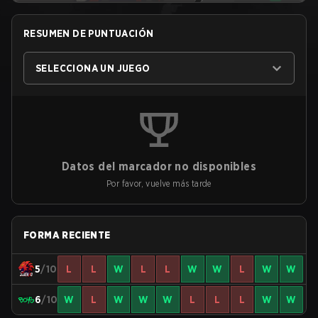
RESUMEN DE PUNTUACIÓN
SELECCIONA UN JUEGO
Datos del marcador no disponibles
Por favor, vuelve más tarde
FORMA RECIENTE
5
/10
L
L
W
L
L
W
W
L
W
W
6
/10
W
L
W
W
W
L
L
L
W
W