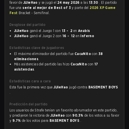
favor de
JiJieHao
y se jugó el
24 may 2026
a las
13:30
. El partido
fue una
serie al mejor de Best of 3
y parte del
2026 XP Game
Fest
Bracket - Semifinal.
Desglose del partido
JiJieHao
ganó el Juego 1 con
13 - 2
en
Anubis
JiJieHao
ganó el Juego 2 con
16 - 12
en
Inferno
Estadísticas clave de jugadores
El máximo eliminador del partido fue
CacaNito
con
38
eliminaciones
.
Más asistencias del partido las hizo
CacaNito
con
17
asistencias
.
Estadísticas cara a cara
Esta fue la primera vez que
JiJieHao
jugó contra
BASEMENT BOYS
.
Predicción del partido
Los usuarios de Strafe tenían un favorito abrumador en este partido,
y predijeron la victoria de
JiJieHao
con
90.3%
de los votos a su favor
y
9.7%
de los votos para
BASEMENT BOYS
.