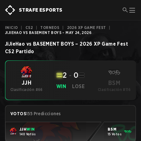
STRAFE ESPORTS
INICIO
|
CS2
|
TORNEOS
|
2026 XP GAME FEST
|
JIJIEHAO VS BASEMENT BOYS - MAY 24, 2026
JiJieHao
vs
BASEMENT BOYS
–
2026 XP Game Fest
CS2
Partido
2
-
0
BSM
JJH
WIN
LOSE
Clasificación #66
Clasificación #116
VOTOS
155 Predicciones
JJH
WIN
BSM
140 Votos
15 Votos