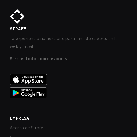
STRAFE
La experiencia número uno para fans de esports en la
web y móvil.
Strafe, todo sobre esports
EMPRESA
Acerca de Strafe