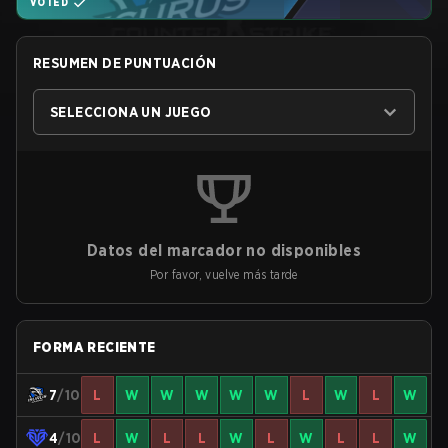
VOTED
RESUMEN DE PUNTUACIÓN
SELECCIONA UN JUEGO
Datos del marcador no disponibles
Por favor, vuelve más tarde
FORMA RECIENTE
7
/10
L
W
W
W
W
W
L
W
L
W
4
/10
L
W
L
L
W
L
W
L
L
W