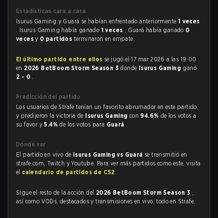
Estadísticas cara a cara
Isurus Gaming y Guará se habían enfrentado anteriormente
1 veces
. Isurus Gaming había ganado
1 veces
, Guará había ganado
0
veces
y
0 partidos
terminaron en empate.
El último partido entre ellos
se jugó el 17 mar 2026 a las 19:00
en
2026 BetBoom Storm Season 3
donde
Isurus Gaming
ganó
2 - 0
.
Predicción del partido
Los usuarios de Strafe tenían un favorito abrumador en este partido,
y predijeron la victoria de
Isurus Gaming
con
94.6%
de los votos a
su favor y
5.4%
de los votos para
Guará
.
Dónde ver
El partido en vivo de
Isurus Gaming vs Guará
se transmitió en
strafe.com, Twitch y Youtube. Para ver más partidos como este, visita
el
calendario de partidos de CS2
.
Sigue el resto de la acción del
2026 BetBoom Storm Season 3
,
así como VODs, destacados y transmisiones en vivo, todo en Strafe.