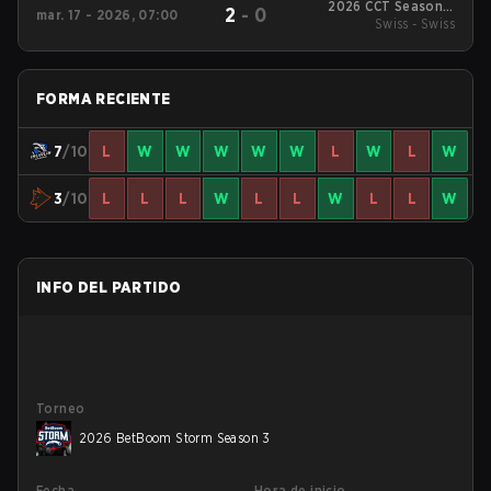
2026 CCT Season 3
2
-
0
mar. 17 - 2026, 07:00
South American
Swiss - Swiss
Series #10
FORMA RECIENTE
7
/10
L
W
W
W
W
W
L
W
L
W
3
/10
L
L
L
W
L
L
W
L
L
W
INFO DEL PARTIDO
Torneo
2026 BetBoom Storm Season 3
Fecha
Hora de inicio