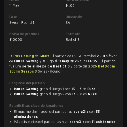
11 May
14:05
Fase
Ubicación
Swiss - Round 1
SA
Bolsa de premios
Formato
$
10000
Best of 3
Isurus Gaming
vs
Guará
El partido de CS:GO terminó
2 - 0
a favor
de
Isurus Gaming
y se jugó el
11 may 2026
a las
14:05
. El partido
fue una
serie al mejor de Best of 3
y parte del
2026 BetBoom
Storm Season 3
Swiss - Round 1.
Desglose del partido
Isurus Gaming
ganó el Juego 1 con
13 - 3
en
Dust II
Isurus Gaming
ganó el Juego 2 con
13 - 8
en
Nuke
Estadísticas clave de jugadores
El máximo eliminador del partido fue
ataraXia
con
33
eliminaciones
.
Más asistencias del partido las hizo
ataraXia
con
11 asistencias
.