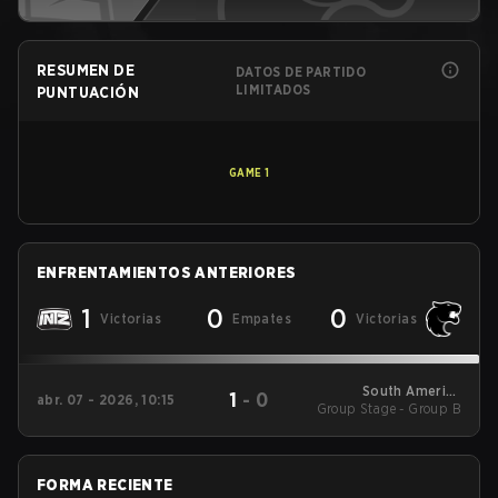
RESUMEN DE
DATOS DE PARTIDO
LIMITADOS
PUNTUACIÓN
GAME
1
ENFRENTAMIENTOS ANTERIORES
1
0
0
Victorias
Empates
Victorias
South America
1
-
0
abr. 07 - 2026, 10:15
Group Stage - Group B
League - South
America League
Kickoff
FORMA RECIENTE