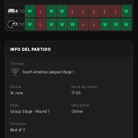
4
/10
W
L
W
W
L
L
L
L
L
W
7
/10
W
L
W
W
W
L
L
W
W
W
INFO DEL PARTIDO
Torneo
South America League Stage 1
Fecha
Hora de inicio
14 June
17:05
Fase
Ubicación
Group Stage - Round 1
Online
Formato
Best of 3