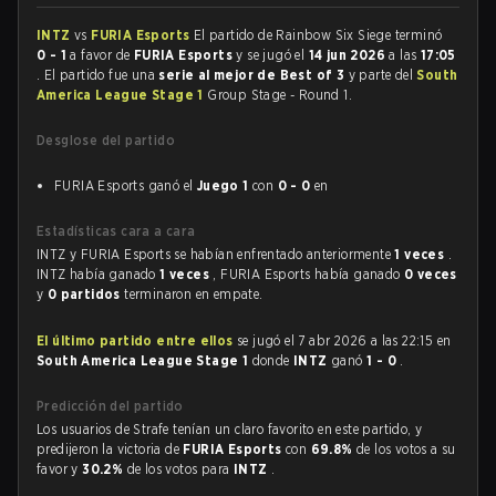
INTZ
vs
FURIA Esports
El partido de Rainbow Six Siege terminó
0 - 1
a favor de
FURIA Esports
y se jugó el
14 jun 2026
a las
17:05
. El partido fue una
serie al mejor de Best of 3
y parte del
South
America League Stage 1
Group Stage - Round 1.
Desglose del partido
FURIA Esports ganó el
Juego 1
con
0 - 0
en
Estadísticas cara a cara
INTZ y FURIA Esports se habían enfrentado anteriormente
1 veces
.
INTZ había ganado
1 veces
, FURIA Esports había ganado
0 veces
y
0 partidos
terminaron en empate.
El último partido entre ellos
se jugó el 7 abr 2026 a las 22:15 en
South America League Stage 1
donde
INTZ
ganó
1 - 0
.
Predicción del partido
Los usuarios de Strafe tenían un claro favorito en este partido, y
predijeron la victoria de
FURIA Esports
con
69.8%
de los votos a su
favor y
30.2%
de los votos para
INTZ
.