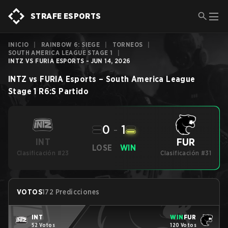
STRAFE ESPORTS
INICIO
|
RAINBOW 6: SIEGE
|
TORNEOS
|
SOUTH AMERICA LEAGUE STAGE 1
|
INTZ VS FURIA ESPORTS - JUN 14, 2026
INTZ
vs
FURIA Esports
–
South America League
Stage 1
R6:S
Partido
0
-
1
FUR
INT
LOSE
WIN
Clasificación #23
Clasificación #31
VOTOS
172 Predicciones
INT
WIN
FUR
52 Votos
120 Votos