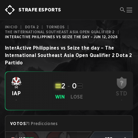
STRAFE ESPORTS
INICIO
|
DOTA 2
|
TORNEOS
|
THE INTERNATIONAL SOUTHEAST ASIA OPEN QUALIFIER 2
|
INTERACTIVE PHILIPPINES VS SEIZE THE DAY - JUN 12, 2026
InterActive Philippines
vs
Seize the day
–
The
International Southeast Asia Open Qualifier 2
Dota 2
Partido
2
-
0
STD
IAP
WIN
LOSE
-
-
VOTOS
71 Predicciones