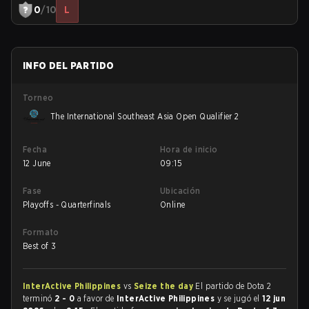
0
/10
L
INFO DEL PARTIDO
Torneo
The International Southeast Asia Open Qualifier 2
Fecha
Hora de inicio
12 June
09:15
Fase
Ubicación
Playoffs - Quarterfinals
Online
Formato
Best of 3
InterActive Philippines
vs
Seize the day
El partido de Dota 2
terminó
2 - 0
a favor de
InterActive Philippines
y se jugó el
12 jun