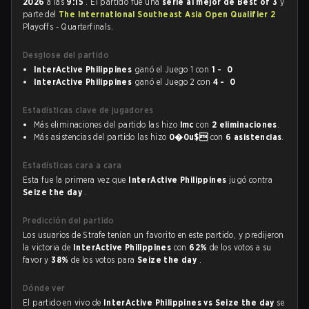
2026
a las
9:15
. El partido fue una
serie al mejor de Best of 3
y
parte del
The International Southeast Asia Open Qualifier 2
Playoffs - Quarterfinals.
Desglose del partido
InterActive Philippines
ganó el Juego 1 con
1 - 0
InterActive Philippines
ganó el Juego 2 con
4 - 0
Estadísticas clave de jugadores
Más eliminaciones del partido las hizo
lmc
con
2 eliminaciones
.
Más asistencias del partido las hizo
0�0u$
con
6 asistencias
.
Estadísticas cara a cara
Esta fue la primera vez que
InterActive Philippines
jugó contra
Seize the day
.
Predicción del partido
Los usuarios de Strafe tenían un favorito en este partido, y predijeron
la victoria de
InterActive Philippines
con
62%
de los votos a su
favor y
38%
de los votos para
Seize the day
.
Dónde ver
El partido en vivo de
InterActive Philippines vs Seize the day
se