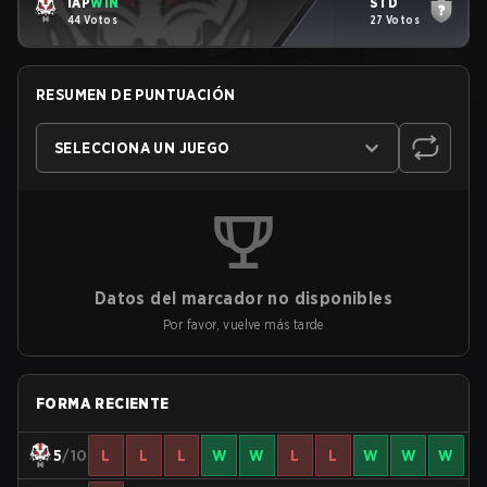
IAP
WIN
STD
44 Votos
27 Votos
RESUMEN DE PUNTUACIÓN
SELECCIONA UN JUEGO
Datos del marcador no disponibles
Por favor, vuelve más tarde
FORMA RECIENTE
5
/10
L
L
L
W
W
L
L
W
W
W