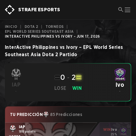
STRAFE ESPORTS
INICIO
|
DOTA 2
|
TORNEOS
|
EPL WORLD SERIES SOUTHEAST ASIA
|
INTERACTIVE PHILIPPINES VS IVORY - JUN 17, 2026
InterActive Philippines
vs
Ivory
–
EPL World Series
Southeast Asia
Dota 2
Partido
0
-
2
Ivo
IAP
LOSE
WIN
-
-
TU PREDICCIÓN
85 Predicciones
IAP
WIN
Ivo
188 points
25%