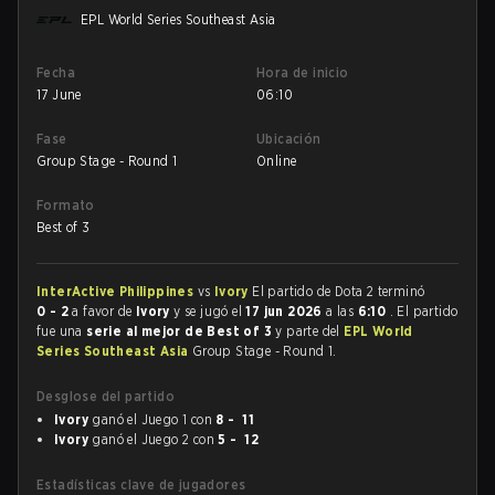
EPL World Series Southeast Asia
Fecha
Hora de inicio
17 June
06:10
Fase
Ubicación
Group Stage - Round 1
Online
Formato
Best of 3
InterActive Philippines
vs
Ivory
El partido de Dota 2 terminó
0 - 2
a favor de
Ivory
y se jugó el
17 jun 2026
a las
6:10
. El partido
fue una
serie al mejor de Best of 3
y parte del
EPL World
Series Southeast Asia
Group Stage - Round 1.
Desglose del partido
Ivory
ganó el Juego 1 con
8 - 11
Ivory
ganó el Juego 2 con
5 - 12
Estadísticas clave de jugadores