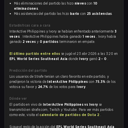
Más eliminaciones del partido las hizo
nieves
con
10
eliminaciones
.
Más asistencias del partido las hizo
barlo
con
25 asistencias
.
Estadísticas cara a cara
InterActive Philippines y Ivory se habían enfrentado anteriormente
3
veces
. InterActive Philippines había ganado
1 veces
, Ivory había
ganado
2 veces
y
0 partidos
terminaron en empate.
El último partido entre ellos
se jugó el 23 abr 2026 a las 3:20 en
EPL World Series Southeast Asia
donde
Ivory
ganó
2 - 0
.
Predicción del partido
Los usuarios de Strafe tenían un claro favorito en este partido, y
predijeron la victoria de
InterActive Philippines
con
75.3%
de los
votos a su favor y
24.7%
de los votos para
Ivory
.
Dónde ver
El partido en vivo de
InterActive Philippines vs Ivory
se
transmitió en strafe.com, Twitch y Youtube. Para ver más partidos
como este, visita el
calendario de partidos de Dota 2
.
Sigue el resto de la acción del
EPL World Series Southeast Asia
,