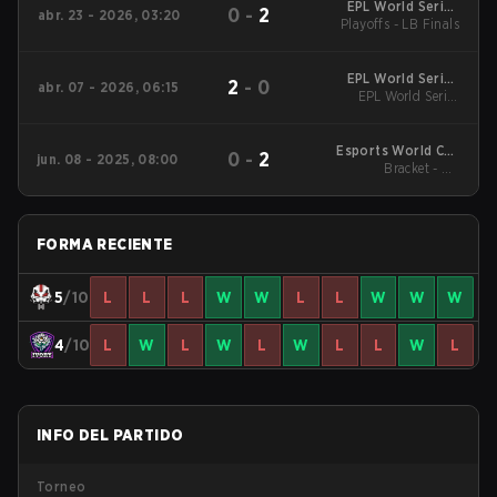
EPL World Series
0
-
2
abr. 23 - 2026, 03:20
Playoffs - LB Finals
Southeast Asia
EPL World Series
2
-
0
abr. 07 - 2026, 06:15
Southeast Asia
EPL World Series
Southeast Asia
Esports World Cup
0
-
2
jun. 08 - 2025, 08:00
2025: Southeast Asia
Bracket - UB
Quarterfinals
FORMA RECIENTE
5
/10
L
L
L
W
W
L
L
W
W
W
4
/10
L
W
L
W
L
W
L
L
W
L
INFO DEL PARTIDO
Torneo