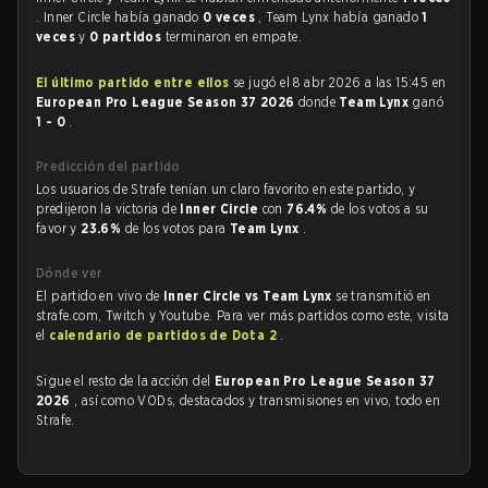
. Inner Circle había ganado
0 veces
, Team Lynx había ganado
1
veces
y
0 partidos
terminaron en empate.
El último partido entre ellos
se jugó el 8 abr 2026 a las 15:45 en
European Pro League Season 37 2026
donde
Team Lynx
ganó
1 - 0
.
Predicción del partido
Los usuarios de Strafe tenían un claro favorito en este partido, y
predijeron la victoria de
Inner Circle
con
76.4%
de los votos a su
favor y
23.6%
de los votos para
Team Lynx
.
Dónde ver
El partido en vivo de
Inner Circle vs Team Lynx
se transmitió en
strafe.com, Twitch y Youtube. Para ver más partidos como este, visita
el
calendario de partidos de Dota 2
.
Sigue el resto de la acción del
European Pro League Season 37
2026
, así como VODs, destacados y transmisiones en vivo, todo en
Strafe.