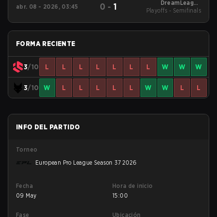
DreamLeague
0
-
1
abr. 08 - 2026, 03:45
Western Europe Open
Playoffs - Semifinals
Qualifier 1
FORMA RECIENTE
3
/10
L
L
L
L
L
L
L
W
W
W
3
/10
W
L
L
L
L
L
W
W
L
L
INFO DEL PARTIDO
Torneo
European Pro League Season 37 2026
Fecha
Hora de inicio
09 May
15:00
Fase
Ubicación