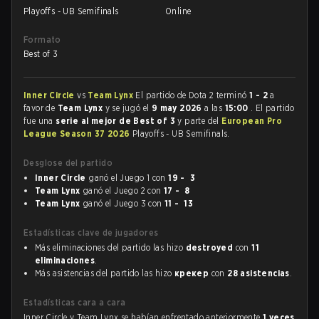
Playoffs - UB Semifinals
Online
Formato
Best of 3
Inner Circle
vs
Team Lynx
El partido de Dota 2 terminó
1 - 2
a
favor de
Team Lynx
y se jugó el
9 may 2026
a las
15:00
. El partido
fue una
serie al mejor de Best of 3
y parte del
European Pro
League Season 37 2026
Playoffs - UB Semifinals.
Desglose del partido
Inner Circle
ganó el Juego 1 con
19 - 3
Team Lynx
ganó el Juego 2 con
17 - 8
Team Lynx
ganó el Juego 3 con
11 - 13
Estadísticas clave de jugadores
Más eliminaciones del partido las hizo
destroyed
con
11
eliminaciones
.
Más asistencias del partido las hizo
крекер
con
28 asistencias
.
Estadísticas cara a cara
Inner Circle y Team Lynx se habían enfrentado anteriormente
1 veces