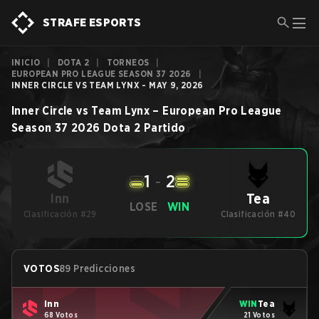
STRAFE ESPORTS
INICIO
|
DOTA 2
|
TORNEOS
|
EUROPEAN PRO LEAGUE SEASON 37 2026
|
INNER CIRCLE VS TEAM LYNX - MAY 9, 2026
Inner Circle
vs
Team Lynx
–
European Pro League
Season 37 2026
Dota 2
Partido
1
-
2
Tea
Inn
LOSE
WIN
Clasificación #29
Clasificación #40
VOTOS
89 Predicciones
Inn
WIN
Tea
68 Votos
21 Votos