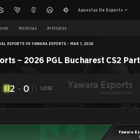
Apuestas De Esports
ores
Noticias
Artículos
IAL ESPORTS VS YAWARA ESPORTS - MAR 1, 2026
orts
–
2026 PGL Bucharest
CS2
Par
Yawara Esports
2
-
0
LOSE
Clasificación #144
Yawara Es