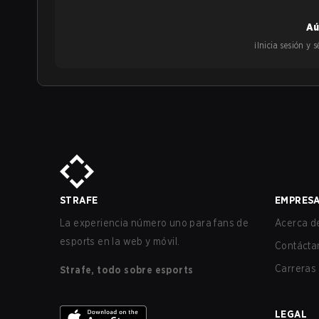
Aú
¡Inicia sesión y
STRAFE
EMPRES
La experiencia número uno para fans de
Acerca de
esports en la web y móvil.
Contácta
Carreras
Strafe, todo sobre esports
LEGAL