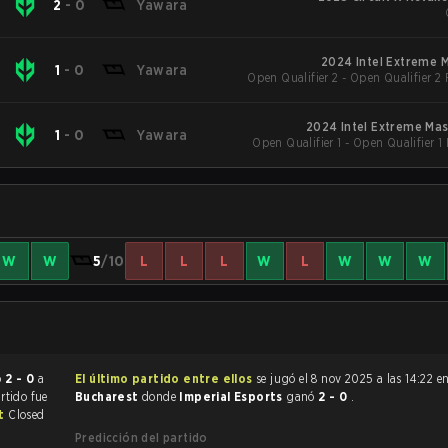
l
2
-
0
Yawara
2024 Intel Extreme 
l
1
-
0
Yawara
Open Qualifier 2 - Open Qualifier 2
2024 Intel Extreme Mas
l
1
-
0
Yawara
Open Qualifier 1 - Open Qualifier 1
W
W
5
/10
L
L
L
W
L
W
W
W
minó
2 - 0
a
El último partido entre ellos
se jugó el 8 nov 2025 a las 14:22 e
artido fue
Bucharest
donde
Imperial Esports
ganó
2 - 0
.
st
Closed
Predicción del partido