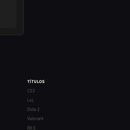
TÍTULOS
CS2
LoL
Dota 2
Valorant
R6:S