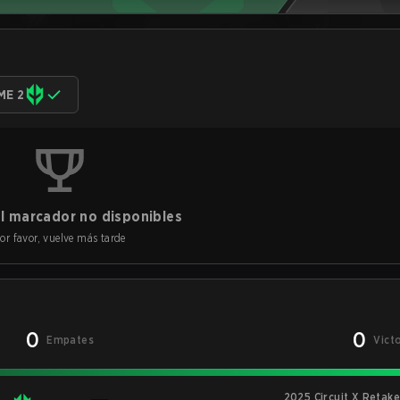
ME 2
l marcador no disponibles
or favor, vuelve más tarde
0
0
Empates
Vict
2025 Circuit X Retak