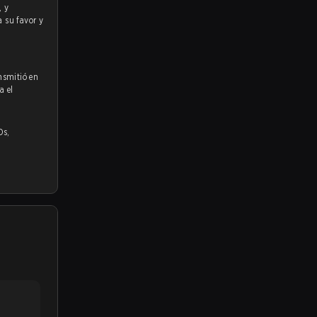
a su favor y
nsmitió en
a el