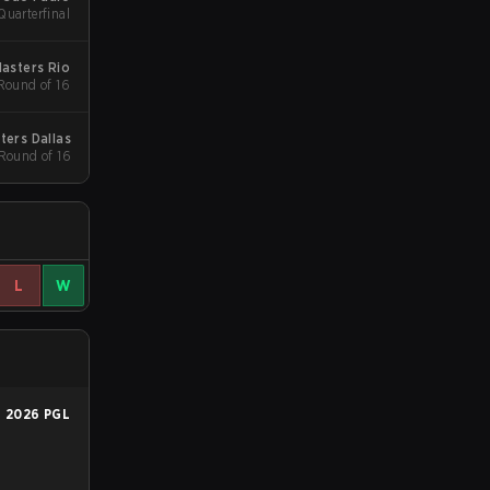
Quarterfinal
Masters Rio
 Round of 16
ters Dallas
 Round of 16
L
W
n
2026 PGL