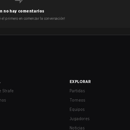
n no hay comentarios
 sé el primero en comenzar la conversación!
A
EXPLORAR
 Strafe
Partidas
nos
Torneos
Equipos
Jugadores
Noticias