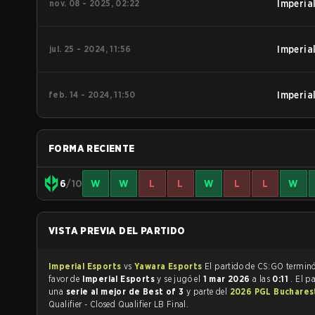
nov. 08 - 2025, 02:22
Imperia
jul. 25 - 2024, 11:56
Imperia
feb. 14 - 2024, 11:50
Imperia
FORMA RECIENTE
6
/10
W
W
L
L
W
L
L
W
VISTA PREVIA DEL PARTIDO
Imperial Esports
vs
Yawara Esports
El partido de CS:GO ter
favor de
Imperial Esports
y se jugó el
1 mar 2026
a las
0:11
. El p
una
serie al mejor de Best of 3
y parte del
2026 PGL Buchare
Qualifier - Closed Qualifier LB Final.