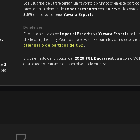
Los usuarios de Strafe tenían un favorito abrumador en este partido, y
predijeron la victoria de
Imperial Esports
con
96.5%
de los votos 
3.5%
de los votos para
Yawara Esports
.
Dónde ver
El partido en vivo de
Imperial Esports vs Yawara Esports
se tra
es
.
strafe.com, Twitch y Youtube. Para ver más partidos como este, visit
calendario de partidos de CS2
.
Sigue el resto de la acción del
2026 PGL Bucharest
, así como VODs,
destacados y transmisiones en vivo, todo en Strafe.
ormente
3
abía