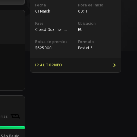
Fecha
Hora de inicio
01 March
00:11
Fase
Ubicación
Closed Qualifier -
EU
Closed Qualifier LB
Final
Bolsa de premios
Formato
$
625000
Best of 3
IR AL TORNEO
orias
e São Paulo