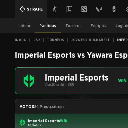
STRAFE
Inicio
Partidas
Torneos
Equipos
Jugad
INICIO
|
CS2
|
TORNEOS
|
2026 PGL BUCHAREST
|
IMPER
Imperial Esports
vs
Yawara Esp
Imperial Esports
WIN
Clasificación #55
VOTOS
86 Predicciones
Imperial Esports
WIN
83 Votos