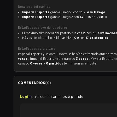
Desglose del partido
Imperial Esports
ganó el Juego 1 con
13 - 4
en
Mirage
Imperial Esports
ganó el Juego 2 con
13 - 10
en
Dust II
Estadísticas clave de jugadores
El máximo eliminador del partido fue
chelo
con
36 eliminacion
Más asistencias del partido las hizo
j0w
con
17 asistencias
.
Estadísticas cara a cara
Imperial Esports y Yawara Esports se habían enfrentado anteri
veces
. Imperial Esports había ganado
3 veces
, Yawara Esports h
ganado
0 veces
y
0 partidos
terminaron en empate.
COMENTARIOS
(
0
)
Login
para comentar en este partido