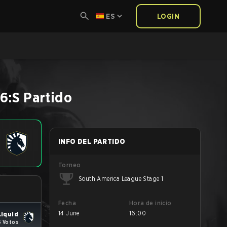
ES
LOGIN
6:S
Partido
INFO DEL PARTIDO
Torneo
South America League Stage 1
Fecha
Hora de inicio
14 June
16:00
iquid
6 Votos