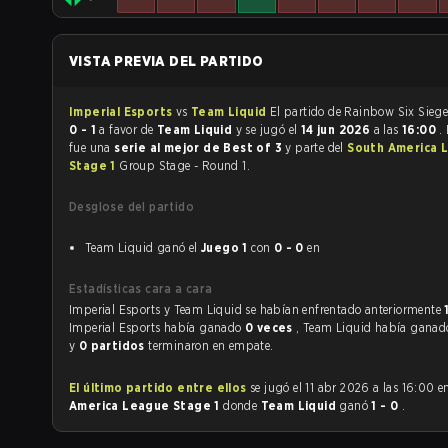
VISTA PREVIA DEL PARTIDO
Imperial Esports
vs
Team Liquid
0 - 1
a favor de
Team Liquid
y se jugó el
14 jun 2026
a las
16:00
.
fue una
serie al mejor de Best of 3
y parte del
South America 
Stage 1
Group Stage - Round 1.
Desglose del partido
Team Liquid ganó el
Juego 1
con
0 - 0
en
Estadísticas cara a cara
Imperial Esports y Team Liquid se habían enfrentado anteriormente
Imperial Esports había ganado
0 veces
, Team Liquid había gana
y
0 partidos
terminaron en empate.
El último partido entre ellos
se jugó el 11 abr 2026 a las 16:00 
America League Stage 1
donde
Team Liquid
ganó
1 - 0
.