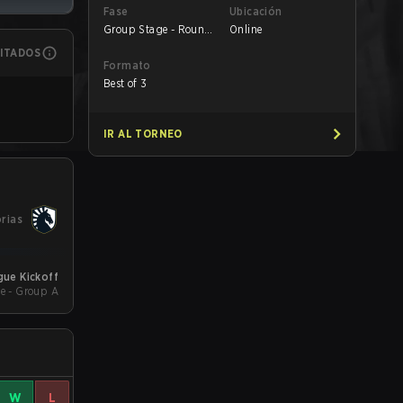
Fase
Ubicación
Group Stage - Round
Online
1
MITADOS
Formato
Best of 3
IR AL TORNEO
orias
gue Kickoff
e - Group A
W
L