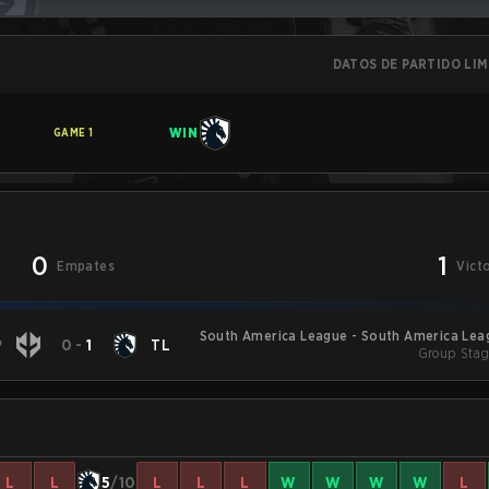
DATOS DE PARTIDO LI
WIN
GAME
1
0
1
Empates
Vict
South America League - South America Lea
P
0
-
1
TL
Group Stag
L
L
5
/10
L
L
L
W
W
W
W
L