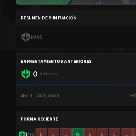
RESUMEN DE PUNTUACIÓN
LOSE
ENFRENTAMIENTOS ANTERIORES
0
Victorias
abr. 11 - 2026, 04:00
IM
FORMA RECIENTE
1
/10
L
L
L
W
L
L
L
L