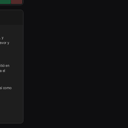
favor y
itió en
a el
así como