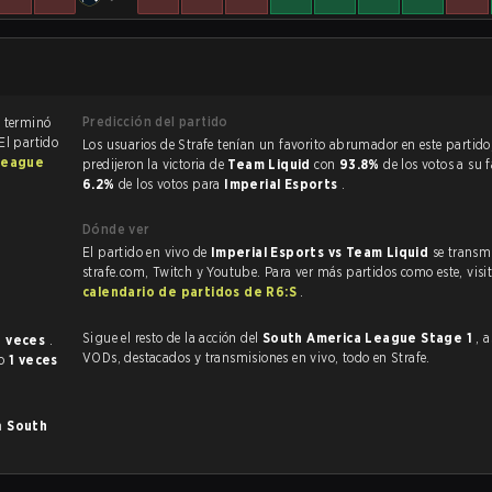
Predicción del partido
El partido de Rainbow Six Siege terminó
 El partido
Los usuarios de Strafe tenían un favorito abrumador en este partido, y
League
predijeron la victoria de
Team Liquid
con
93.8%
de los votos a su 
6.2%
de los votos para
Imperial Esports
.
Dónde ver
El partido en vivo de
Imperial Esports vs Team Liquid
se transm
strafe.com, Twitch y Youtube. Para ver más partidos como este, visit
calendario de partidos de R6:S
.
Sigue el resto de la acción del
South America League Stage 1
, 
1 veces
.
VODs, destacados y transmisiones en vivo, todo en Strafe.
do
1 veces
en
South