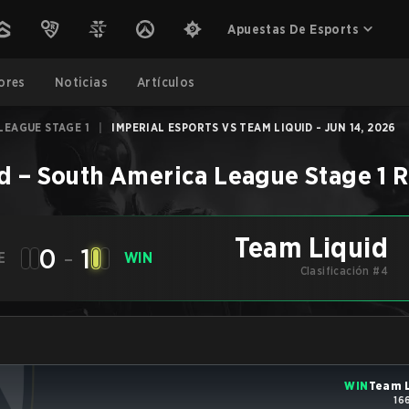
Apuestas De Esports
ores
Noticias
Artículos
LEAGUE STAGE 1
|
IMPERIAL ESPORTS VS TEAM LIQUID - JUN 14, 2026
d
–
South America League Stage 1
R
Team Liquid
0
-
1
E
WIN
Clasificación #4
WIN
Team L
16