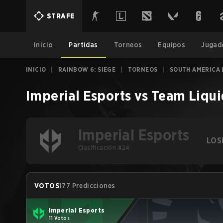
STRAFE
Inicio
Partidas
Torneos
Equipos
Jugad
INICIO
|
RAINBOW 6: SIEGE
|
TORNEOS
|
SOUTH AMERICA 
Imperial Esports
vs
Team Liqui
Imperial Esports
LOS
Clasificación #24
VOTOS
177 Predicciones
Imperial Esports
11 Votos