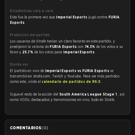
Estadísticas cara a cara
Esta fue la primera vez que
Imperial Esports
jugó contra
FURIA
Esports
.
Predicción del partido
Los usuarios de Strafe tenían un claro favorito en este partido, y
predijeron la victoria de
FURIA Esports
con
74.3%
de los votos a su
favor y
25.7%
de los votos para
Imperial Esports
.
Dónde ver
El partido en vivo de
Imperial Esports vs FURIA Esports
se
transmitió en strafe.com, Twitch y Youtube. Para ver más partidos
como este, visita el
calendario de partidos de R6:S
.
Sigue el resto de la acción del
South America League Stage 1
, así
como VODs, destacados y transmisiones en vivo, todo en Strafe.
COMENTARIOS
(
0
)