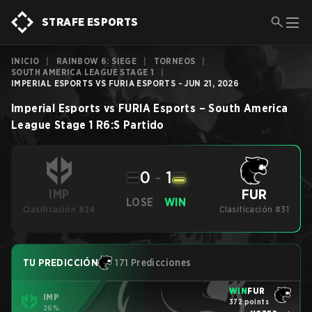
STRAFE ESPORTS
INICIO
|
RAINBOW 6: SIEGE
|
TORNEOS
|
SOUTH AMERICA LEAGUE STAGE 1
|
IMPERIAL ESPORTS VS FURIA ESPORTS - JUN 21, 2026
Imperial Esports
vs
FURIA Esports
–
South America
League Stage 1
R6:S
Partido
0
-
1
FUR
IMP
LOSE
WIN
Clasificación #24
Clasificación #31
TU PREDICCIÓN
171 Predicciones
WIN
FUR
IMP
372 points
26%