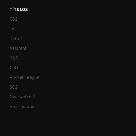
TÍTULOS
CS2
LoL
Dota 2
Valorant
R6:S
CoD
Rocket League
SC2
Overwatch 2
Hearthstone