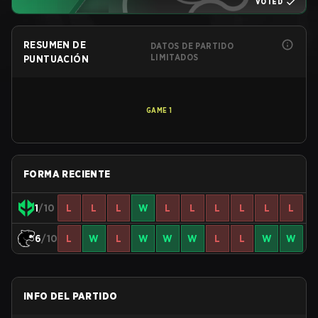
VOTED
RESUMEN DE
DATOS DE PARTIDO
LIMITADOS
PUNTUACIÓN
GAME
1
FORMA RECIENTE
1
/10
L
L
L
W
L
L
L
L
L
L
6
/10
L
W
L
W
W
W
L
L
W
W
INFO DEL PARTIDO