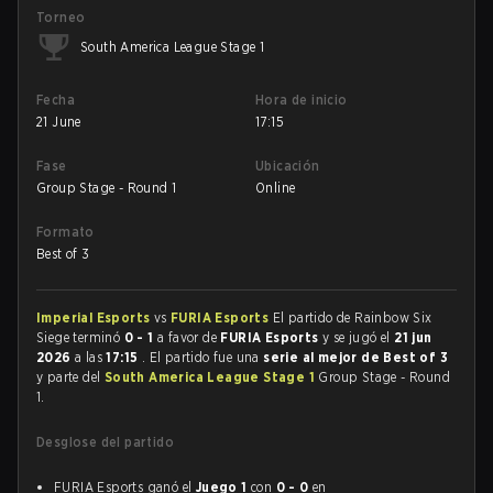
Torneo
South America League Stage 1
Fecha
Hora de inicio
21 June
17:15
Fase
Ubicación
Group Stage - Round 1
Online
Formato
Best of 3
Imperial Esports
vs
FURIA Esports
El partido de Rainbow Six
Siege terminó
0 - 1
a favor de
FURIA Esports
y se jugó el
21 jun
2026
a las
17:15
. El partido fue una
serie al mejor de Best of 3
y parte del
South America League Stage 1
Group Stage - Round
1.
Desglose del partido
FURIA Esports ganó el
Juego 1
con
0 - 0
en