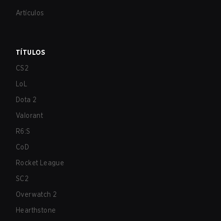
Artículos
TÍTULOS
CS2
LoL
Dota 2
Valorant
R6:S
CoD
Rocket League
SC2
Overwatch 2
Hearthstone