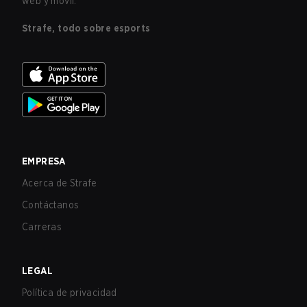
web y móvil.
Strafe, todo sobre esports
EMPRESA
Acerca de Strafe
Contáctanos
Carreras
LEGAL
Política de privacidad