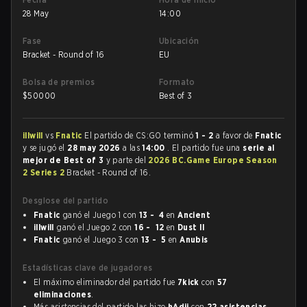
28 May
14:00
Fase
Ubicación
Bracket - Round of 16
EU
Bolsa de premios
Formato
$
50000
Best of 3
illwill
vs
Fnatic
El partido de CS:GO terminó
1 - 2
a favor de
Fnatic
y se jugó el
28 may 2026
a las
14:00
. El partido fue una
serie al
mejor de Best of 3
y parte del
2026 BC.Game Europe Season
2 Series 2
Bracket - Round of 16.
Desglose del partido
Fnatic
ganó el Juego 1 con
13 - 4
en
Ancient
illwill
ganó el Juego 2 con
16 - 12
en
Dust II
Fnatic
ganó el Juego 3 con
13 - 5
en
Anubis
Estadísticas clave de jugadores
El máximo eliminador del partido fue
7kick
con
57
eliminaciones
.
Más asistencias del partido las hizo
hAdji
con
22 asistencias
.