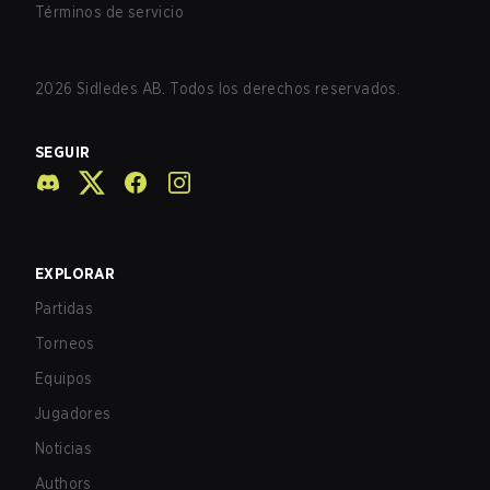
Términos de servicio
2026
Sidledes AB. Todos los derechos reservados.
SEGUIR
EXPLORAR
Partidas
Torneos
Equipos
Jugadores
Noticias
Authors