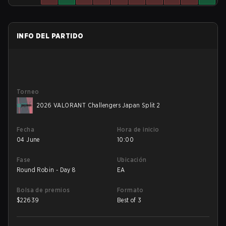
INFO DEL PARTIDO
Torneo
2026 VALORANT Challengers Japan Split 2
Fecha
Hora de inicio
04 June
10:00
Fase
Ubicación
Round Robin - Day 8
EA
Bolsa de premios
Formato
$
22639
Best of 3