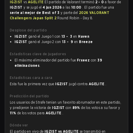
IGZIST
vs
AGELITE
El partido de Valorant terminó
2 - 0
a favor de
IGZIST
y se jugó el
4 jun 2026
a las
10:00
. El partido fue una
serie al mejor de Best of 3
y parte del
2026 VALORANT
Challengers Japan Split 2
Round Robin - Day 8.
Desglose del partido
IGZIST
ganó el Juego 1 con
13 - 3
en
Haven
IGZIST
ganó el Juego 2 con
13 - 9
en
Breeze
Estadísticas clave de jugadores
El máximo eliminador del partido fue
Frxeez
con
39
eliminaciones
.
Estadísticas cara a cara
Esta fue la primera vez que
IGZIST
jugó contra
AGELITE
.
Predicción del partido
Los usuarios de Strafe tenían un favorito abrumador en este partido,
y predijeron la victoria de
IGZIST
con
89%
de los votos a su favor y
11%
de los votos para
AGELITE
.
Dónde ver
El partido en vivo de
IGZIST vs AGELITE
se transmitió en