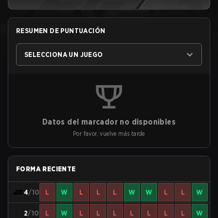
RESUMEN DE PUNTUACIÓN
SELECCIONA UN JUEGO
Datos del marcador no disponibles
Por favor, vuelve más tarde
FORMA RECIENTE
4
/10
L
W
L
L
L
W
W
L
L
W
2
/10
L
W
L
L
L
L
L
L
L
W