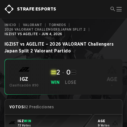
STRAFE ESPORTS
INICIO
|
VALORANT
|
TORNEOS
|
2026 VALORANT CHALLENGERS JAPAN SPLIT 2
|
IGZIST VS AGELITE - JUN 4, 2026
IGZIST
vs
AGELITE
–
2026 VALORANT Challengers
Japan Split 2
Valorant
Partido
2
-
0
AGE
IGZ
WIN
LOSE
Clasificación #90
-
VOTOS
82 Predicciones
IGZ
WIN
AGE
73 Votos
9 Votos