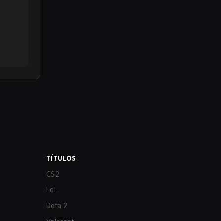
TÍTULOS
CS2
LoL
Dota 2