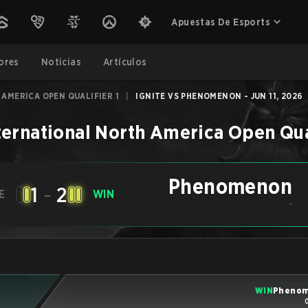
Apuestas De Esports
ores
Noticias
Artículos
AMERICA OPEN QUALIFIER 1
|
IGNITE VS PHENOMENON - JUN 11, 2026
ternational North America Open Qual
Phenomenon
1
-
2
E
WIN
-
WIN
Pheno