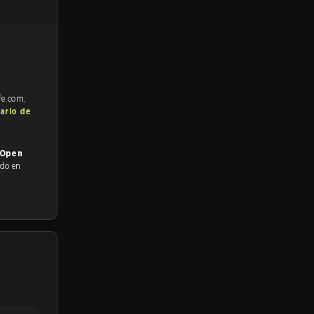
fe.com,
ario de
 Open