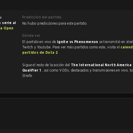
Predicción del partido
e
na
serie al
No hubo predicciones para este partido.
ca Open
Dónde ver
El partido en vivo de
Ignite vs Phenomenon
se transmitió en stra
Twitch y Youtube. Para ver más partidos como este, visita el
calend
partidos de Dota 2
.
Sigue el resto de la acción del
The International North America
Qualifier 1
, así como VODs, destacados y transmisiones en vivo, todo en
Strafe.