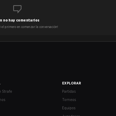
n no hay comentarios
 sé el primero en comenzar la conversación!
A
EXPLORAR
 Strafe
Partidas
nos
Torneos
Equipos