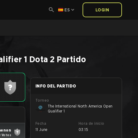
ES
LOGIN
ifier 1
Dota 2
Partido
INFO DEL PARTIDO
Torneo
The International North America Open
Qualifier 1
Fecha
Hora de inicio
11 June
03:15
menon
0 Votos