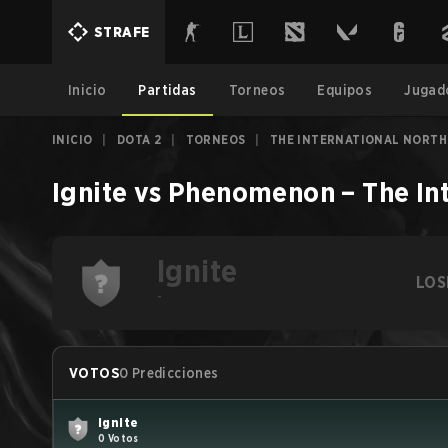
STRAFE
Inicio
Partidas
Torneos
Equipos
Jugad
INICIO
|
DOTA 2
|
TORNEOS
|
THE INTERNATIONAL NORTH 
Ignite
vs
Phenomenon
–
The In
Ignite
LOS
-
VOTOS
0 Predicciones
Ignite
0 Votos