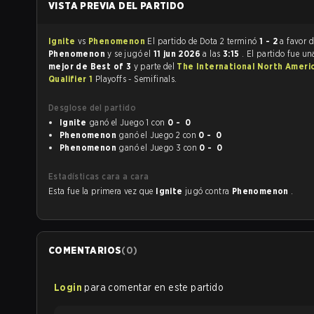
VISTA PREVIA DEL PARTIDO
Ignite
vs
Phenomenon
El partido de Dota 2 terminó
1 - 2
a favor d
Phenomenon
y se jugó el
11 jun 2026
a las
3:15
. El partido fue u
mejor de Best of 3
y parte del
The International North Ameri
Qualifier 1
Playoffs - Semifinals.
Desglose del partido
Ignite
ganó el Juego 1 con
0 - 0
Phenomenon
ganó el Juego 2 con
0 - 0
Phenomenon
ganó el Juego 3 con
0 - 0
Estadísticas cara a cara
Esta fue la primera vez que
Ignite
jugó contra
Phenomenon
.
COMENTARIOS
(
0
)
Login
para comentar en este partido