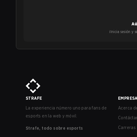
Aú
¡Inicia sesión y
STRAFE
EMPRES
La experiencia número uno para fans de
Acerca de
esports en la web y móvil.
Contácta
Carreras
Strafe, todo sobre esports