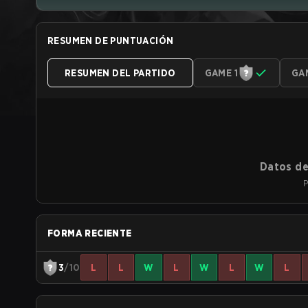
RESUMEN DE PUNTUACIÓN
RESUMEN DEL PARTIDO
GAME 1
GA
Datos de
P
FORMA RECIENTE
3
/10
L
L
W
L
W
L
W
L