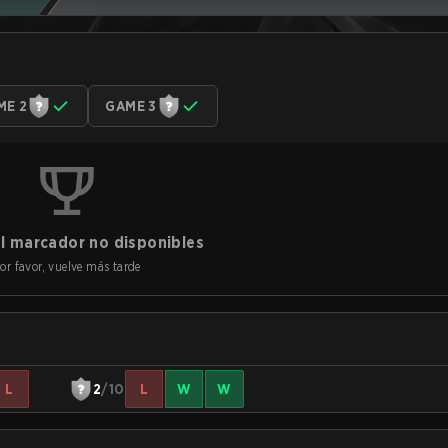
ME 2
GAME 3
l marcador no disponibles
or favor, vuelve más tarde
L
2
/10
L
W
W