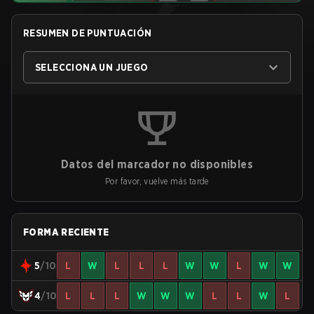
RESUMEN DE PUNTUACIÓN
SELECCIONA UN JUEGO
Datos del marcador no disponibles
Por favor, vuelve más tarde
FORMA RECIENTE
5
/10
L
W
L
L
L
W
W
L
W
W
4
/10
L
L
L
W
W
W
L
L
W
L