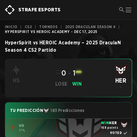
STRAFE ESPORTS
INICIO
|
CS2
|
TORNEOS
|
2025 DRACULAN SEASON 4
|
HYPERSPIRIT VS HEROIC ACADEMY - DEC 17, 2025
HyperSpirit
vs
HEROIC Academy
–
2025 DraculaN
Season 4
CS2
Partido
0
-
1
HER
HS
LOSE
WIN
-
-
TU PREDICCIÓN
183 Predicciones
WIN
HER
HS
168 points
17%
VOTED