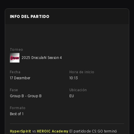
INFO DEL PARTIDO
Torneo
2025 DraculaN Season 4
Fecha
Hora de inicio
17 December
10:13
Fase
Ubicación
Group B - Group B
EU
Formato
Best of 1
HyperSpirit
vs
HEROIC Academy
El partido de CS:GO terminó