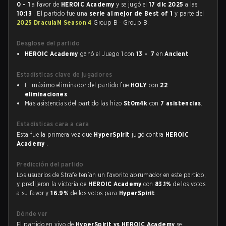
0 - 1
a favor de
HEROIC Academy
y se jugó el
17 dic 2025
a las
10:13
. El partido fue una
serie al mejor de Best of 1
y parte del
2025 DraculaN Season 4
Group B - Group B.
Desglose del partido
HEROIC Academy
ganó el Juego 1 con
13 - 7
en
Ancient
Estadísticas clave de jugadores
El máximo eliminador del partido fue
HOLY
con
22
eliminaciones
.
Más asistencias del partido las hizo
St0m4k
con
7 asistencias
.
Estadísticas cara a cara
Esta fue la primera vez que
HyperSpirit
jugó contra
HEROIC
Academy
.
Predicción del partido
Los usuarios de Strafe tenían un favorito abrumador en este partido,
y predijeron la victoria de
HEROIC Academy
con
83.1%
de los votos
a su favor y
16.9%
de los votos para
HyperSpirit
.
Dónde ver
El partido en vivo de
HyperSpirit vs HEROIC Academy
se