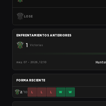
LOSE
ENFRENTAMIENTOS ANTERIORES
1
Victorias
may. 07 - 2026, 12:10
Hunts
FORMA RECIENTE
2
/10
L
L
L
W
W