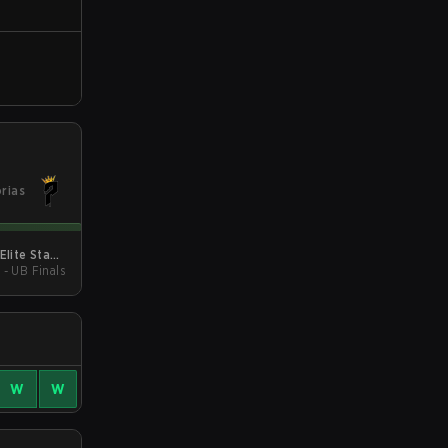
orias
Elite Stage
 - UB Finals
3
W
W