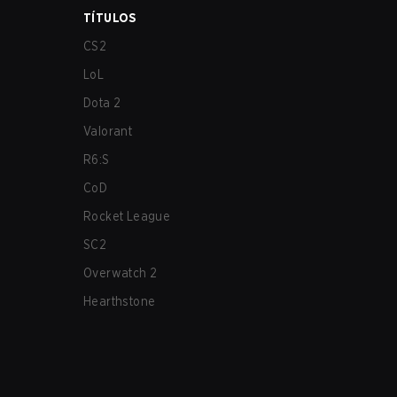
TÍTULOS
CS2
LoL
Dota 2
Valorant
R6:S
CoD
Rocket League
SC2
Overwatch 2
Hearthstone