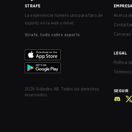
STRAFE
EMPRES
La experiencia número uno para fans de
Acerca de
esports en la web y móvil.
Contácta
Carreras
Strafe, todo sobre esports
LEGAL
Política 
Términos 
2026
Sidledes AB. Todos los derechos
SEGUIR
reservados.