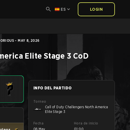
ES
LOGIN
RIOUS - MAY 8, 2026
merica Elite Stage 3
CoD
INFO DEL PARTIDO
Torneo
Call of Duty Challengers North America
Elite Stage 3
Fecha
Hora de inicio
08 May
01:00
orious