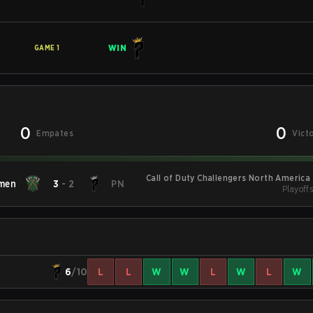
WIN
GAME
1
0
0
Empates
Vict
Call of Duty Challengers North America 
men
3
-
2
PN
Playoffs
6
/10
L
L
W
W
L
W
L
W