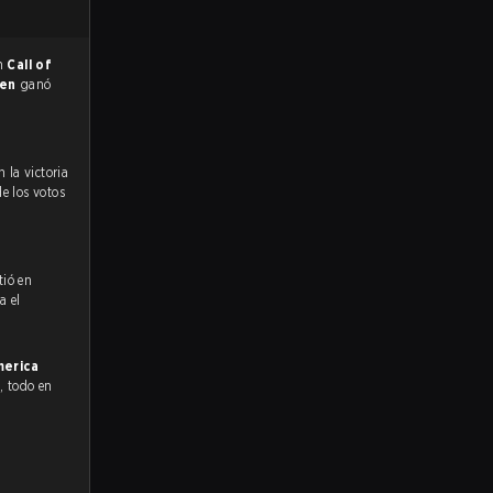
en
Call of
men
ganó
de los votos
tió en
a el
merica