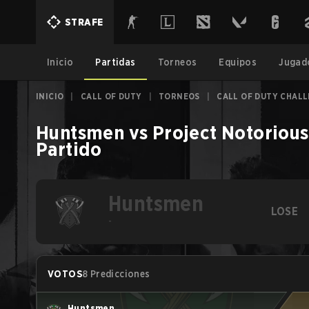
STRAFE
Inicio
Partidas
Torneos
Equipos
Jugad
INICIO
|
CALL OF DUTY
|
TORNEOS
|
CALL OF DUTY CHALL
Huntsmen
vs
Project Notorious
Partido
Huntsmen
LOSE
-
VOTOS
8 Predicciones
Huntsmen