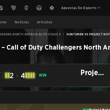
Apuestas De Esports
ores
Noticias
Artículos
ENGERS NORTH AMERICA ELITE STAGE 3
|
HUNTSMEN VS PROJECT NOTO
–
Call of Duty Challengers North A
Project
2
-
4
WIN
Notorious
-
WIN
Project Not