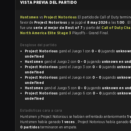
VISTA PREVIA DEL PARTIDO
Huntsmen
vs
Project Notorious
El partido de Call of Duty t
favor de
Project Notorious
y se jugó el
8 may 2026
a las
1:00
. E
fue una
serie al mejor de Best of 7
y parte del
Call of Duty Cha
North America Elite Stage 3
Playoffs - Grand Final.
Desglose del partido
Project Notorious
ganó el Juego 1 con
0 - 0
jugando
unknown 
undefined
Huntsmen
ganó el Juego 2 con
0 - 0
jugando
unknow
Project Notorious
ganó el Juego 3 con
0 - 0
jugando
unknown 
undefined
Project Notorious
ganó el Juego 4 con
0 - 0
jugando
unknown 
undefined
Huntsmen
ganó el Juego 5 con
0 - 0
jugando
unknow
Project Notorious
ganó el Juego 6 con
0 - 0
jugando
unknown 
undefined
Estadísticas cara a cara
Huntsmen y Project Notorious se habían enfrentado anteriormente
1
Huntsmen había ganado
1 veces
, Project Notorious había ganado
0 partidos
terminaron en empate.