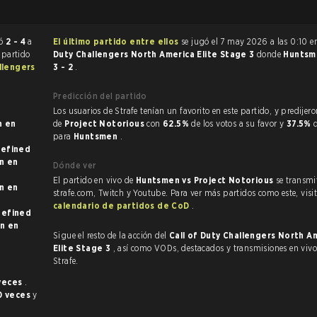
erminó
2 - 4
a
El último partido entre ellos
se jugó el 7 may 2026 a las 0:10 
l partido
Duty Challengers North America Elite Stage 3
donde
Hunts
llengers
3 - 2
.
Predicción del partido
Los usuarios de Strafe tenían un favorito en este partido, y predijeron la victoria
en
de
Project Notorious
con
62.5%
de los votos a su favor y
37.5%
para
Huntsmen
.
n en undefined
en
Dónde ver
El partido en vivo de
Huntsmen vs Project Notorious
se transmi
en
strafe.com, Twitch y Youtube. Para ver más partidos como este, visit
calendario de partidos de CoD
.
n en undefined
en
Sigue el resto de la acción del
Call of Duty Challengers North A
Elite Stage 3
, así como VODs, destacados y transmisiones en vivo, todo en
Strafe.
 veces
.
0 veces
y