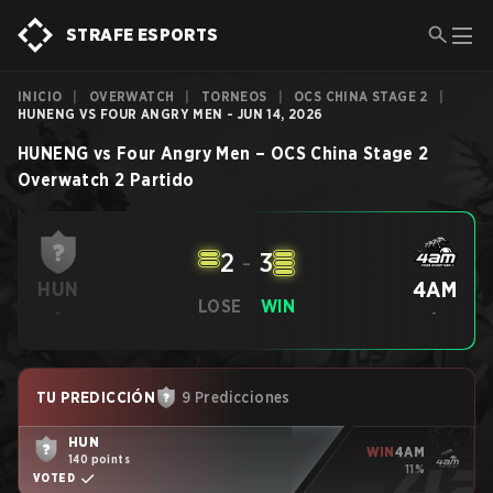
STRAFE ESPORTS
INICIO
|
OVERWATCH
|
TORNEOS
|
OCS CHINA STAGE 2
|
HUNENG VS FOUR ANGRY MEN - JUN 14, 2026
HUNENG
vs
Four Angry Men
–
OCS China Stage 2
Overwatch 2
Partido
2
-
3
4AM
HUN
LOSE
WIN
-
-
TU PREDICCIÓN
9 Predicciones
HUN
WIN
4AM
140 points
11%
VOTED