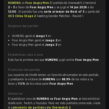
HUNENG
vs
Four Angry Men
El partido de Overwatch 2 terminó
2 - 3
a favor de
Four Angry Men
y se jugó el
14 jun 2026
a las
12:00
. El partido fue una
serie al mejor de Best of 3
y parte del
OCS China Stage 2
Seeding Decider Matches - Round 1.
Desglose del partido
HUNENG ganó el
Juego 1
en
Four Angry Men ganó el
Juego 2
en
Four Angry Men ganó el
Juego 3
en
Estadísticas cara a cara
Esta fue la primera vez que
HUNENG
jugó contra
Four Angry Men
.
Predicción del partido
Los usuarios de Strafe tenían un favorito abrumador en este partido,
y predijeron la victoria de
HUNENG
con
88.9%
de los votos a su
favor y
11.1%
de los votos para
Four Angry Men
.
Dónde ver
El partido en vivo de
HUNENG vs Four Angry Men
se transmitió en
strafe.com, Twitch y Youtube. Para ver más partidos como este, visita
el
calendario de partidos de Overwatch 2
.