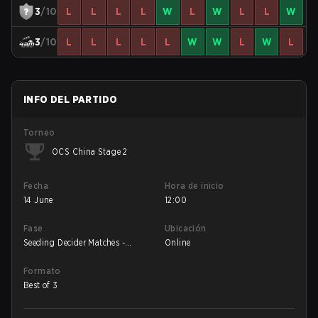
3
/10
L
L
L
L
W
L
W
L
L
W
3
/10
L
L
L
L
L
W
W
L
W
L
INFO DEL PARTIDO
Torneo
OCS China Stage 2
Fecha
Hora de inicio
14 June
12:00
Fase
Ubicación
Seeding Decider Matches -
Online
Round 1
Formato
Best of 3