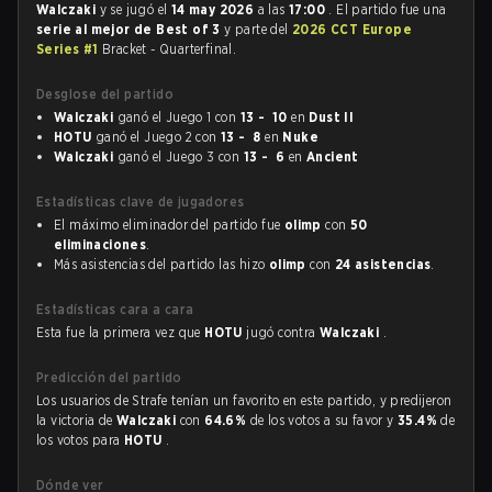
Walczaki
y se jugó el
14 may 2026
a las
17:00
. El partido fue una
serie al mejor de Best of 3
y parte del
2026 CCT Europe
Series #1
Bracket - Quarterfinal.
Desglose del partido
Walczaki
ganó el Juego 1 con
13 - 10
en
Dust II
HOTU
ganó el Juego 2 con
13 - 8
en
Nuke
Walczaki
ganó el Juego 3 con
13 - 6
en
Ancient
Estadísticas clave de jugadores
El máximo eliminador del partido fue
olimp
con
50
eliminaciones
.
Más asistencias del partido las hizo
olimp
con
24 asistencias
.
Estadísticas cara a cara
Esta fue la primera vez que
HOTU
jugó contra
Walczaki
.
Predicción del partido
Los usuarios de Strafe tenían un favorito en este partido, y predijeron
la victoria de
Walczaki
con
64.6%
de los votos a su favor y
35.4%
de
los votos para
HOTU
.
Dónde ver