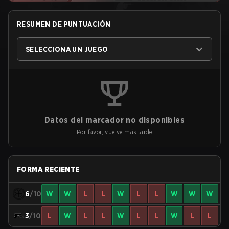
RESUMEN DE PUNTUACIÓN
SELECCIONA UN JUEGO
Datos del marcador no disponibles
Por favor, vuelve más tarde
FORMA RECIENTE
6
/10
W
W
L
L
W
L
L
W
W
W
3
/10
L
W
L
L
W
L
L
W
L
L