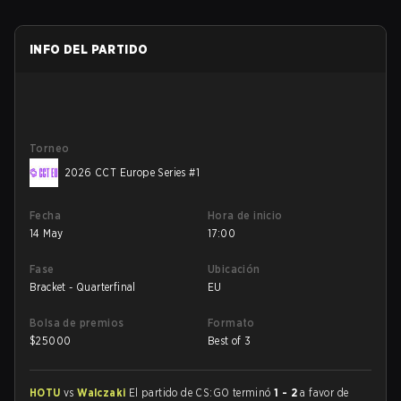
INFO DEL PARTIDO
Torneo
2026 CCT Europe Series #1
Fecha
Hora de inicio
14 May
17:00
Fase
Ubicación
Bracket - Quarterfinal
EU
Bolsa de premios
Formato
$
25000
Best of 3
HOTU
vs
Walczaki
El partido de CS:GO terminó
1 - 2
a favor de