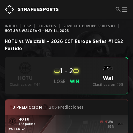
STRAFE ESPORTS
INICIO
|
CS2
|
TORNEOS
|
2026 CCT EUROPE SERIES #1
|
HOTU VS WALCZAKI - MAY 14, 2026
HOTU
vs
Walczaki
–
2026 CCT Europe Series #1
CS2
Partido
1
-
2
Wal
HOTU
LOSE
WIN
Clasificación #44
Clasificación #58
TU PREDICCIÓN
206 Predicciones
HOTU
WIN
Wal
372 points
65%
VOTED