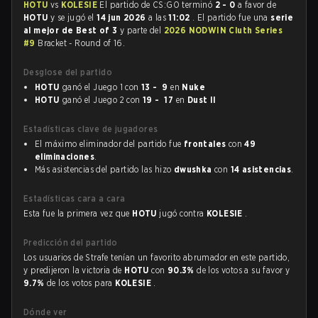
HOTU
vs
KOLESIE
El partido de CS:GO terminó
2 - 0
a favor de
HOTU
y se jugó el
14 jun 2026
a las
11:02
. El partido fue una
serie
al mejor de Best of 3
y parte del
2026 NODWIN Cluth Series
#9
Bracket - Round of 16.
Desglose del partido
HOTU
ganó el Juego 1 con
13 - 9
en
Nuke
HOTU
ganó el Juego 2 con
19 - 17
en
Dust II
Estadísticas clave de jugadores
El máximo eliminador del partido fue
frontales
con
49
eliminaciones
.
Más asistencias del partido las hizo
dwushka
con
14 asistencias
.
Estadísticas cara a cara
Esta fue la primera vez que
HOTU
jugó contra
KOLESIE
.
Predicción del partido
Los usuarios de Strafe tenían un favorito abrumador en este partido,
y predijeron la victoria de
HOTU
con
90.3%
de los votos a su favor y
9.7%
de los votos para
KOLESIE
.
Dónde ver