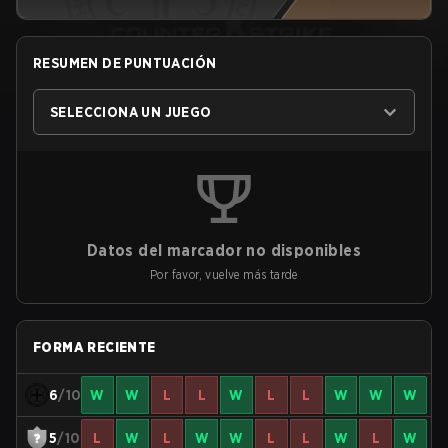
RESUMEN DE PUNTUACIÓN
SELECCIONA UN JUEGO
Datos del marcador no disponibles
Por favor, vuelve más tarde
FORMA RECIENTE
6
/10
W
W
L
L
W
L
L
W
W
W
5
/10
L
W
L
W
W
L
L
W
L
W