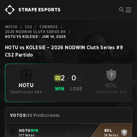
STRAFE ESPORTS
INICIO
|
CS2
|
TORNEOS
|
2026 NODWIN CLUTH SERIES #9
|
HOTU VS KOLESIE - JUN 14, 2026
HOTU
vs
KOLESIE
–
2026 NODWIN Cluth Series #9
CS2
Partido
2
-
0
KOL
HOTU
WIN
LOSE
Clasificación #44
Clasificación #75
VOTOS
196 Predicciones
HOTU
WIN
KOL
177 Votos
19 Votos