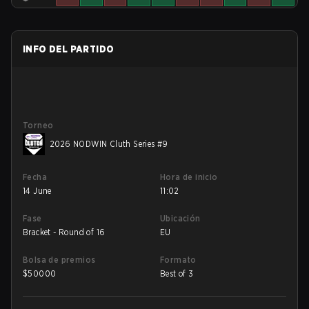
INFO DEL PARTIDO
Torneo
2026 NODWIN Cluth Series #9
Fecha
Hora de inicio
14 June
11:02
Fase
Ubicación
Bracket - Round of 16
EU
Bolsa de premios
Formato
$
50000
Best of 3