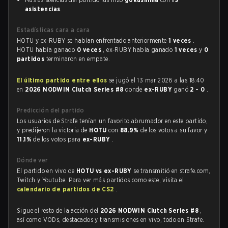
asistencias
.
Estadísticas cara a cara
HOTU y ex-RUBY se habían enfrentado anteriormente
1 veces
.
HOTU había ganado
0 veces
, ex-RUBY había ganado
1 veces
y
0
partidos
terminaron en empate.
El último partido entre ellos
se jugó el 13 mar 2026 a las 18:40
en
2026 NODWIN Clutch Series #8
donde
ex-RUBY
ganó
2 - 0
.
Predicción del partido
Los usuarios de Strafe tenían un favorito abrumador en este partido,
y predijeron la victoria de
HOTU
con
88.9%
de los votos a su favor y
11.1%
de los votos para
ex-RUBY
.
Dónde ver
El partido en vivo de
HOTU vs ex-RUBY
se transmitió en strafe.com,
Twitch y Youtube. Para ver más partidos como este, visita el
calendario de partidos de CS2
.
Sigue el resto de la acción del
2026 NODWIN Clutch Series #8
,
así como VODs, destacados y transmisiones en vivo, todo en Strafe.