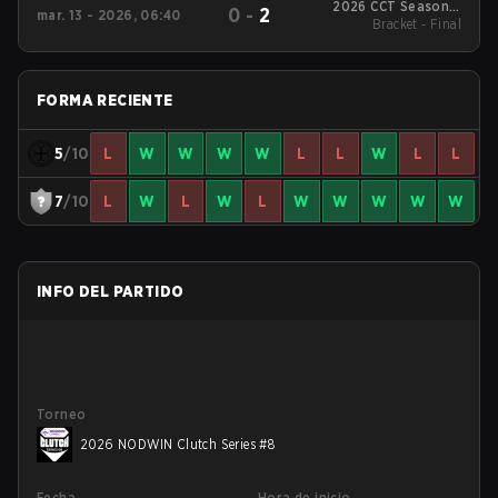
2026 CCT Season 3
0
-
2
mar. 13 - 2026, 06:40
European Series #17
Bracket - Final
FORMA RECIENTE
5
/10
L
W
W
W
W
L
L
W
L
L
7
/10
L
W
L
W
L
W
W
W
W
W
INFO DEL PARTIDO
Torneo
2026 NODWIN Clutch Series #8
Fecha
Hora de inicio