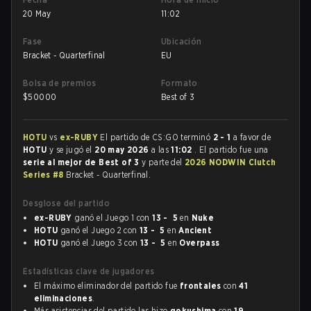
20 May
11:02
Fase
Ubicación
Bracket - Quarterfinal
EU
Bolsa de premios
Formato
$
50000
Best of 3
HOTU
vs
ex-RUBY
El partido de CS:GO terminó
2 - 1
a favor de
HOTU
y se jugó el
20 may 2026
a las
11:02
. El partido fue una
serie al mejor de Best of 3
y parte del
2026 NODWIN Clutch
Series #8
Bracket - Quarterfinal.
Desglose del partido
ex-RUBY
ganó el Juego 1 con
13 - 5
en
Nuke
HOTU
ganó el Juego 2 con
13 - 5
en
Ancient
HOTU
ganó el Juego 3 con
13 - 5
en
Overpass
Estadísticas clave de jugadores
El máximo eliminador del partido fue
frontales
con
41
eliminaciones
.
Más asistencias del partido las hizo
gokushima
con
19