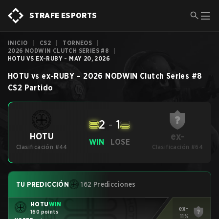
STRAFE ESPORTS
INICIO
|
CS2
|
TORNEOS
|
2026 NODWIN CLUTCH SERIES #8
|
HOTU VS EX-RUBY - MAY 20, 2026
HOTU
vs
ex-RUBY
–
2026 NODWIN Clutch Series #8
CS2
Partido
2
-
1
ex-
HOTU
WIN
LOSE
Clasificación #44
Clasificación #64
TU PREDICCIÓN
162 Predicciones
HOTU
WIN
ex-
160 points
11%