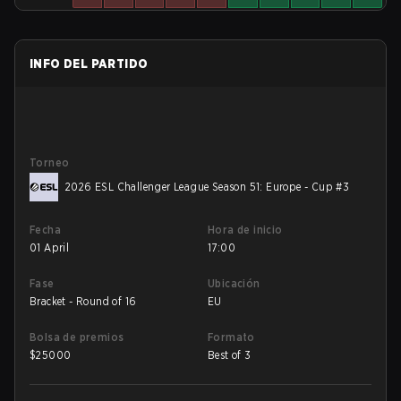
INFO DEL PARTIDO
Torneo
2026 ESL Challenger League Season 51: Europe - Cup #3
Fecha
Hora de inicio
01 April
17:00
Fase
Ubicación
Bracket - Round of 16
EU
Bolsa de premios
Formato
$
25000
Best of 3