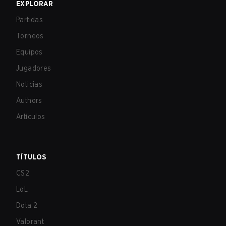
EXPLORAR
Partidas
Torneos
Equipos
Jugadores
Noticias
Authors
Artículos
TÍTULOS
CS2
LoL
Dota 2
Valorant