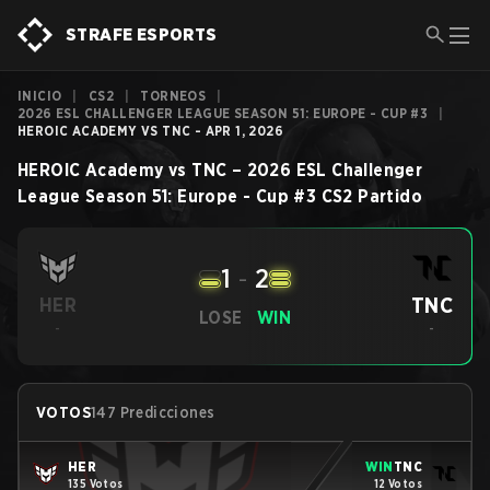
STRAFE ESPORTS
INICIO
|
CS2
|
TORNEOS
|
2026 ESL CHALLENGER LEAGUE SEASON 51: EUROPE - CUP #3
|
HEROIC ACADEMY VS TNC - APR 1, 2026
HEROIC Academy
vs
TNC
–
2026 ESL Challenger
League Season 51: Europe - Cup #3
CS2
Partido
1
-
2
TNC
HER
LOSE
WIN
-
-
VOTOS
147 Predicciones
HER
WIN
TNC
135 Votos
12 Votos