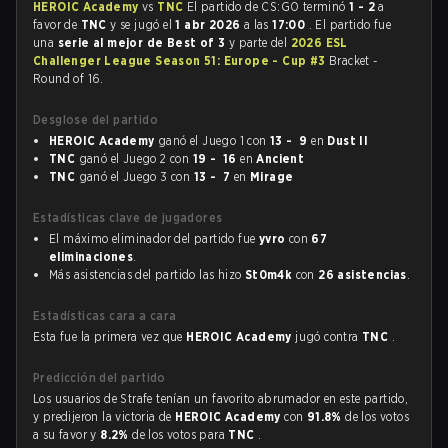
HEROIC Academy
vs
TNC
El partido de CS:GO terminó
1 - 2
a
favor de
TNC
y se jugó el
1 abr 2026
a las
17:00
. El partido fue
una
serie al mejor de Best of 3
y parte del
2026 ESL
Challenger League Season 51: Europe - Cup #3
Bracket -
Round of 16.
Desglose del partido
HEROIC Academy
ganó el Juego 1 con
13 - 9
en
Dust II
TNC
ganó el Juego 2 con
19 - 16
en
Ancient
TNC
ganó el Juego 3 con
13 - 7
en
Mirage
Estadísticas clave de jugadores
El máximo eliminador del partido fue
yvro
con
67
eliminaciones
.
Más asistencias del partido las hizo
St0m4k
con
26 asistencias
.
Estadísticas cara a cara
Esta fue la primera vez que
HEROIC Academy
jugó contra
TNC
.
Predicción del partido
Los usuarios de Strafe tenían un favorito abrumador en este partido,
y predijeron la victoria de
HEROIC Academy
con
91.8%
de los votos
a su favor y
8.2%
de los votos para
TNC
.