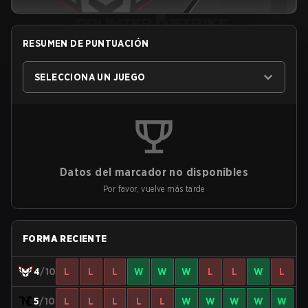
RESUMEN DE PUNTUACIÓN
SELECCIONA UN JUEGO
Datos del marcador no disponibles
Por favor, vuelve más tarde
FORMA RECIENTE
4
/10
L
L
L
W
W
W
L
L
W
L
5
/10
L
L
L
L
L
W
W
W
W
W