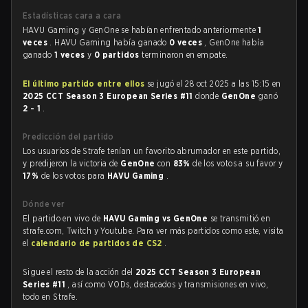
Estadísticas cara a cara
HAVU Gaming y GenOne se habían enfrentado anteriormente
1
veces
. HAVU Gaming había ganado
0 veces
, GenOne había
ganado
1 veces
y
0 partidos
terminaron en empate.
El último partido entre ellos
se jugó el 28 oct 2025 a las 15:15 en
2025 CCT Season 3 European Series #11
donde
GenOne
ganó
2 - 1
.
Predicción del partido
Los usuarios de Strafe tenían un favorito abrumador en este partido,
y predijeron la victoria de
GenOne
con
83%
de los votos a su favor y
17%
de los votos para
HAVU Gaming
.
Dónde ver
El partido en vivo de
HAVU Gaming vs GenOne
se transmitió en
strafe.com, Twitch y Youtube. Para ver más partidos como este, visita
el
calendario de partidos de CS2
.
Sigue el resto de la acción del
2025 CCT Season 3 European
Series #11
, así como VODs, destacados y transmisiones en vivo,
todo en Strafe.