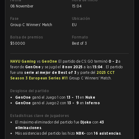
08 November
15:04
Fase
Ubicación
Group C Winners' Match
EU
Bolsa de premios
Formato
$
50000
Best of 3
HAVU Gaming
vs
GenOne
El partido de CS:GO terminó
0 - 2
a
favor de
GenOne
y se jugó el
8 nov 2025
a las
15:04
. El partido
fue una
serie al mejor de Best of 3
y parte del
2025 CCT
Season 3 European Series #11
Group C Winners' Match.
Desglose del partido
GenOne
ganó el Juego 1 con
13 - 11
en
Nuke
GenOne
ganó el Juego 2 con
13 - 9
en
Inferno
Estadísticas clave de jugadores
El máximo eliminador del partido fue
Djoko
con
43
eliminaciones
.
Más asistencias del partido las hizo
NBK-
con
16 asistencias
.