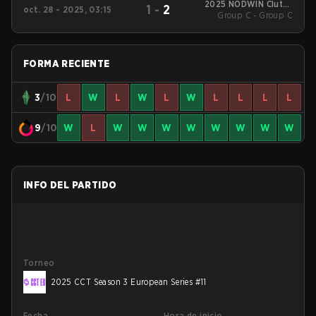
2025 NODWIN Clutch
1
-
2
oct. 28 - 2025, 03:15
Group C - Group C
Series #2
FORMA RECIENTE
3
/10
L
W
L
W
L
W
L
L
L
L
9
/10
W
L
W
W
W
W
W
W
W
W
INFO DEL PARTIDO
Torneo
2025 CCT Season 3 European Series #11
Fecha
Hora de inicio