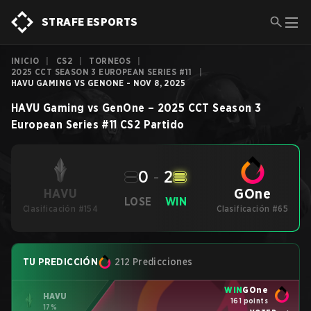
STRAFE ESPORTS
INICIO
|
CS2
|
TORNEOS
|
2025 CCT SEASON 3 EUROPEAN SERIES #11
|
HAVU GAMING VS GENONE - NOV 8, 2025
HAVU Gaming
vs
GenOne
–
2025 CCT Season 3
European Series #11
CS2
Partido
0
-
2
GOne
HAVU
LOSE
WIN
Clasificación #154
Clasificación #65
TU PREDICCIÓN
212 Predicciones
WIN
GOne
HAVU
161 points
17%