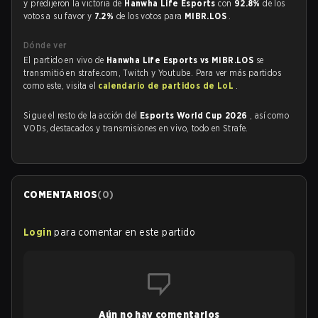
y predijeron la victoria de
Hanwha Life Esports
con
92.8%
de los
votos a su favor y
7.2%
de los votos para
MIBR.LOS
.
Dónde ver
El partido en vivo de
Hanwha Life Esports vs MIBR.LOS
se
transmitió en strafe.com, Twitch y Youtube. Para ver más partidos
como este, visita el
calendario de partidos de LoL
.
Sigue el resto de la acción del
Esports World Cup 2026
, así como
VODs, destacados y transmisiones en vivo, todo en Strafe.
COMENTARIOS
(
0
)
Login
para comentar en este partido
Aún no hay comentarios