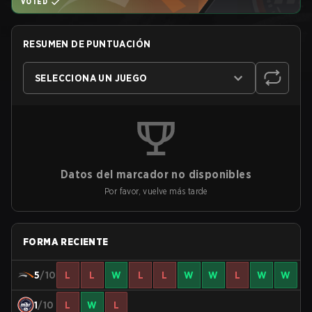
VOTED
RESUMEN DE PUNTUACIÓN
SELECCIONA UN JUEGO
Datos del marcador no disponibles
Por favor, vuelve más tarde
FORMA RECIENTE
5
/10
L
L
W
L
L
W
W
L
W
W
1
/10
L
W
L