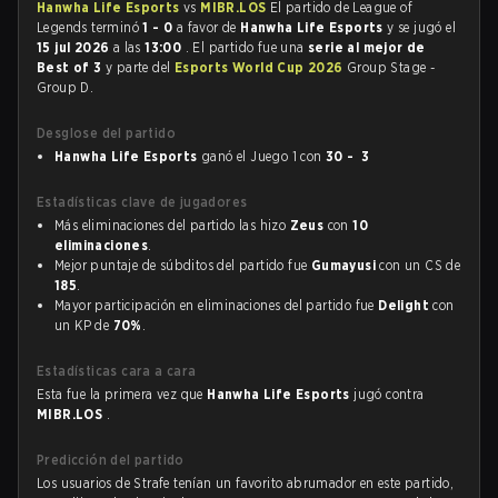
Hanwha Life Esports
vs
MIBR.LOS
El partido de League of
Legends terminó
1 - 0
a favor de
Hanwha Life Esports
y se jugó el
15 jul 2026
a las
13:00
. El partido fue una
serie al mejor de
Best of 3
y parte del
Esports World Cup 2026
Group Stage -
Group D.
Desglose del partido
Hanwha Life Esports
ganó el Juego 1 con
30 - 3
Estadísticas clave de jugadores
Más eliminaciones del partido las hizo
Zeus
con
10
eliminaciones
.
Mejor puntaje de súbditos del partido fue
Gumayusi
con un CS de
185
.
Mayor participación en eliminaciones del partido fue
Delight
con
un KP de
70%
.
Estadísticas cara a cara
Esta fue la primera vez que
Hanwha Life Esports
jugó contra
MIBR.LOS
.
Predicción del partido
Los usuarios de Strafe tenían un favorito abrumador en este partido,