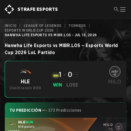
STRAFE ESPORTS
INICIO
|
LEAGUE OF LEGENDS
|
TORNEOS
|
ESPORTS WORLD CUP 2026
|
HANWHA LIFE ESPORTS VS MIBR.LOS - JUL 15, 2026
Hanwha Life Esports
vs
MIBR.LOS
–
Esports World
Cup 2026
LoL
Partido
1
-
0
MILO
HLE
WIN
LOSE
Clasificación #138
-
TU PREDICCIÓN
373 Predicciones
HLE
WIN
MILO
614 points
7%