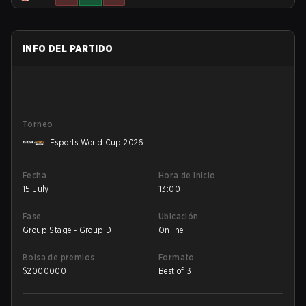
INFO DEL PARTIDO
Torneo
Esports World Cup 2026
Fecha
Hora de inicio
15 July
13:00
Fase
Ubicación
Group Stage - Group D
Online
Bolsa de premios
Formato
$
2000000
Best of 3