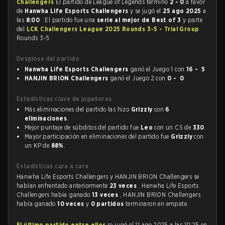
Challengers
El partido de League of Legends terminó
2 - 0
a favor
de
Hanwha Life Esports Challengers
y se jugó el
25 ago 2025
a
las
8:00
. El partido fue una
serie al mejor de Best of 3
y parte
del
LCK Challengers League 2025 Rounds 3-5 - Trial Group
Rounds 3-5.
Desglose del partido
Hanwha Life Esports Challengers
ganó el Juego 1 con
16 - 5
HANJIN BRION Challengers
ganó el Juego 2 con
0 - 0
Estadísticas clave de jugadores
Más eliminaciones del partido las hizo
Grizzly
con
6
eliminaciones
.
Mejor puntaje de súbditos del partido fue
Leo
con un CS de
330
.
Mayor participación en eliminaciones del partido fue
Grizzly
con
un KP de
88%
.
Estadísticas cara a cara
Hanwha Life Esports Challengers y HANJIN BRION Challengers se
habían enfrentado anteriormente
23 veces
. Hanwha Life Esports
Challengers había ganado
13 veces
, HANJIN BRION Challengers
había ganado
10 veces
y
0 partidos
terminaron en empate.
El último partido entre ellos
se jugó el 11 ago 2025 a las 10:25 en