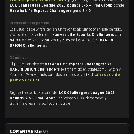
LCK Challengers League 2025 Rounds 3-5 - Trial Group
donde
Hanwha Life Esports Challengers
ganó
2 - 0
.
Predicción del partido
Los usuarios de Strafe tenían un favorito abrumador en este partido,
y predijeron la victoria de
Hanwha Life Esports Challengers
con
94.9%
de los votos a su favor y
5.1%
de los votos para
HANJIN
BRION Challengers
.
Dónde ver
El partido en vivo de
Hanwha Life Esports Challengers vs
HANJIN BRION Challengers
se transmitió en strafe.com, Twitch y
Youtube. Para ver más partidos como este, visita el
calendario de
partidos de LoL
.
Sigue el resto de la acción del
LCK Challengers League 2025
Rounds 3-5 - Trial Group
, así como VODs, destacados y
transmisiones en vivo, todo en Strafe.
COMENTARIOS
(
0
)