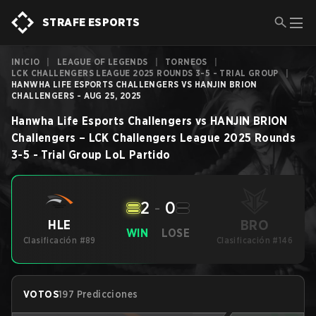
STRAFE ESPORTS
INICIO
|
LEAGUE OF LEGENDS
|
TORNEOS
|
LCK CHALLENGERS LEAGUE 2025 ROUNDS 3-5 - TRIAL GROUP
|
HANWHA LIFE ESPORTS CHALLENGERS VS HANJIN BRION
CHALLENGERS - AUG 25, 2025
Hanwha Life Esports Challengers
vs
HANJIN BRION
Challengers
–
LCK Challengers League 2025 Rounds
3-5 - Trial Group
LoL
Partido
2
-
0
BRO
HLE
WIN
LOSE
Clasificación #89
Clasificación #146
VOTOS
197 Predicciones