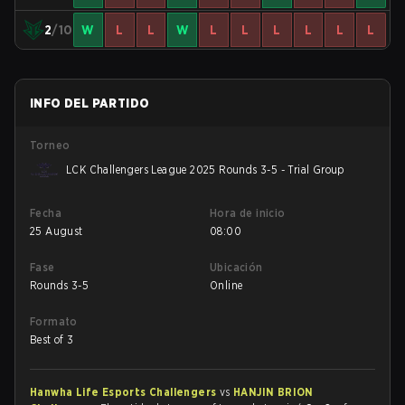
2
/10
W
L
L
W
L
L
L
L
L
L
INFO DEL PARTIDO
Torneo
LCK Challengers League 2025 Rounds 3-5 - Trial Group
Fecha
Hora de inicio
25 August
08:00
Fase
Ubicación
Rounds 3-5
Online
Formato
Best of 3
Hanwha Life Esports Challengers
vs
HANJIN BRION