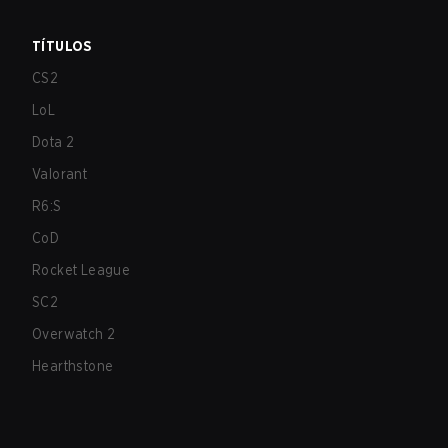
TÍTULOS
CS2
LoL
Dota 2
Valorant
R6:S
CoD
Rocket League
SC2
Overwatch 2
Hearthstone