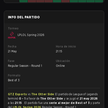
INFO DEL PARTIDO
Torneo
LPLOL Spring 2026
Fecha
Hora de inicio
21 May
21:15
Fase
Ubicación
Regular Season - Round 1
Online
Formato
Best of 3
GTZ Esports
vs
The Otter Side
El partido de League of Legends
terminó
0 - 1
a favor de
The Otter Side
y se jugó el
21 may 2026
a las
21:15
. El partido fue una
serie al mejor de Best of 3
y parte
del
LPLOL Spring 2026
Regular Season - Round 1.