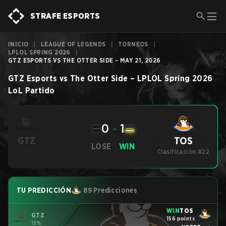
STRAFE ESPORTS
INICIO
|
LEAGUE OF LEGENDS
|
TORNEOS
|
LPLOL SPRING 2026
|
GTZ ESPORTS VS THE OTTER SIDE - MAY 21, 2026
GTZ Esports
vs
The Otter Side
–
LPLOL Spring 2026
LoL
Partido
0
-
1
TOS
GTZ
LOSE
WIN
-
Clasificación #22
TU PREDICCIÓN
89 Predicciones
WIN
TOS
GTZ
156 points
13%