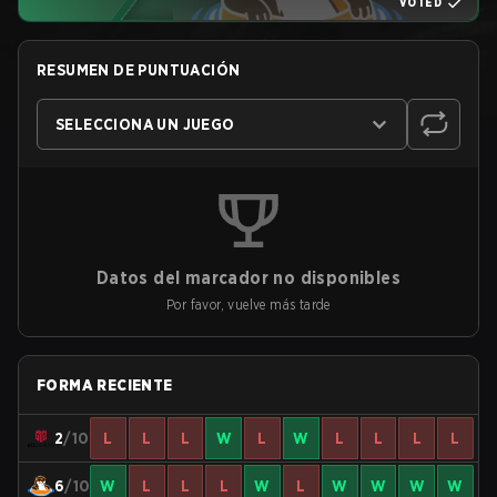
VOTED
RESUMEN DE PUNTUACIÓN
SELECCIONA UN JUEGO
Datos del marcador no disponibles
Por favor, vuelve más tarde
FORMA RECIENTE
2
/10
L
L
L
W
L
W
L
L
L
L
6
/10
W
L
L
L
W
L
W
W
W
W