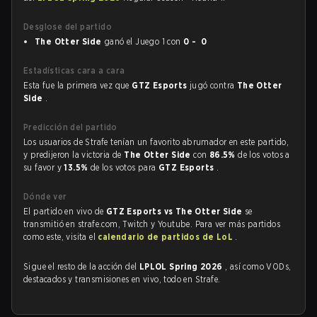
Desglose del partido
The Otter Side
ganó el Juego 1 con
0 - 0
Estadísticas cara a cara
Esta fue la primera vez que
GTZ Esports
jugó contra
The Otter
Side
.
Predicción del partido
Los usuarios de Strafe tenían un favorito abrumador en este partido,
y predijeron la victoria de
The Otter Side
con
86.5%
de los votos a
su favor y
13.5%
de los votos para
GTZ Esports
.
Dónde ver
El partido en vivo de
GTZ Esports vs The Otter Side
se
transmitió en strafe.com, Twitch y Youtube. Para ver más partidos
como este, visita el
calendario de partidos de LoL
.
Sigue el resto de la acción del
LPLOL Spring 2026
, así como VODs,
destacados y transmisiones en vivo, todo en Strafe.