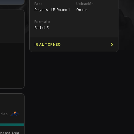
Fase
Ubicación
Playoffs - LB Round 1
Online
Formato
Best of 3
IR AL TORNEO
orias
theast Asia