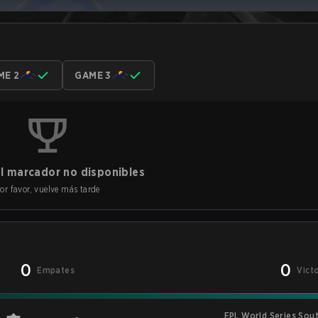
ME 2
GAME 3
l marcador no disponibles
or favor, vuelve más tarde
0
0
Empates
Vict
EPL World Series Sou