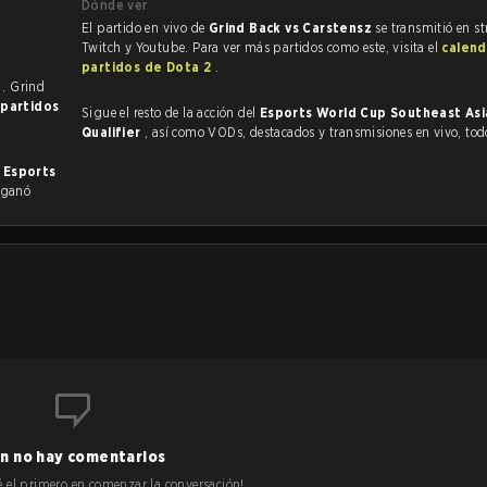
Dónde ver
El partido en vivo de
Grind Back vs Carstensz
se transmitió en st
Twitch y Youtube. Para ver más partidos como este, visita el
calend
partidos de Dota 2
.
s
. Grind
 partidos
Sigue el resto de la acción del
Esports World Cup Southeast Asi
Qualifier
, así como VODs, destacados y transmisiones en vivo, to
n
Esports
ganó
n no hay comentarios
 sé el primero en comenzar la conversación!