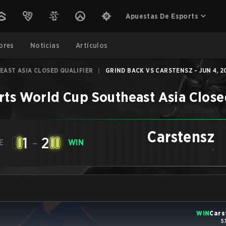
Apuestas De Esports
ores
Noticias
Artículos
AST ASIA CLOSED QUALIFIER
|
GRIND BACK VS CARSTENSZ - JUN 4, 2
rts World Cup Southeast Asia Close
Carstensz
1
-
2
E
WIN
-
WIN
Cars
5