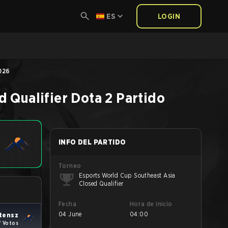
ES
LOGIN
026
d Qualifier
Dota 2
Partido
INFO DEL PARTIDO
Torneo
Esports World Cup Southeast Asia
Closed Qualifier
Fecha
Hora de inicio
04 June
04:00
tensz
7 Votos