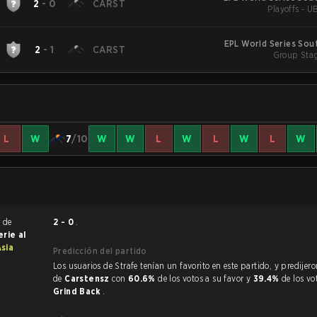
2
-
0
CARST
Playoffs - U
EPL World Series Sou
2
-
1
CARST
Group Stag
L
W
7
/10
W
W
L
W
L
W
L
W
r de
2 - 0
.
erie al
sia
Predicción del partido
Los usuarios de Strafe tenían un favorito en este partido, y predijeron la victoria
de
Carstensz
con
60.6%
de los votos a su favor y
39.4%
de los vo
Grind Back
.