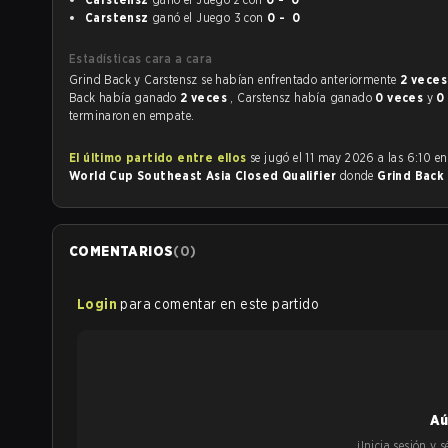
Carstensz
ganó el Juego 3 con
0 - 0
Estadísticas cara a cara
Grind Back y Carstensz se habían enfrentado anteriormente
2 vece
Back había ganado
2 veces
, Carstensz había ganado
0 veces
y
0
terminaron en empate.
El último partido entre ellos
se jugó el 11 may 2026 a las 6:10 e
World Cup Southeast Asia Closed Qualifier
donde
Grind Back
COMENTARIOS
(
0
)
Login
para comentar en este partido
Aú
¡Inicia sesión y