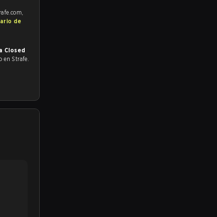
rafe.com,
ario de
a Closed
do en Strafe.