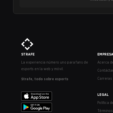
STRAFE
EMPRES
La experiencia número uno para fans de
Acerca de
esports en la web y móvil.
Contácta
Carreras
Strafe, todo sobre esports
LEGAL
Política 
Términos 