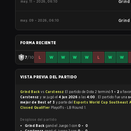
may. 11 - 2026, 06:10
Grind
may. 09 - 2026, 06:10
Grind
FORMA RECIENTE
7
/10
L
W
W
W
W
L
W
W
VISTA PREVIA DEL PARTIDO
Grind Back
vs
Carstensz
El partido de Dota 2 terminó
1 - 2
a favo
Carstensz
y se jugó el
4 jun 2026
a las
4:00
. El partido fue una
s
mejor de Best of 3
y parte del
Esports World Cup Southeast A
Closed Qualifier
Playoffs - LB Round 1.
Desglose del partido
Grind Back
ganó el Juego 1 con
0 - 0
Carstensz
ganó el Juego 2 con
0 - 0