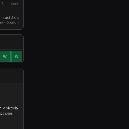
B Semifinals
theast Asia
e - Round 1
W
W
tos para