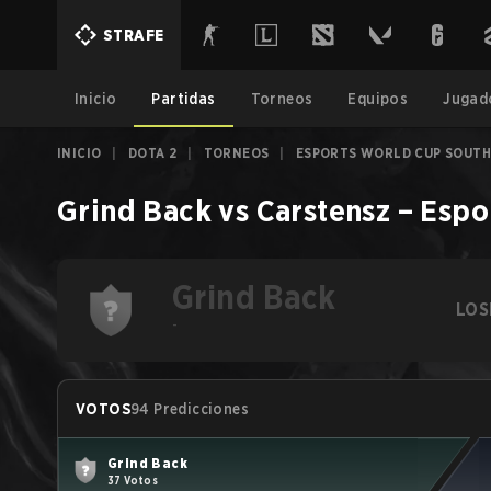
STRAFE
Inicio
Partidas
Torneos
Equipos
Jugad
INICIO
|
DOTA 2
|
TORNEOS
|
ESPORTS WORLD CUP SOUTHE
Grind Back
vs
Carstensz
–
Espo
Grind Back
LOS
-
VOTOS
94 Predicciones
Grind Back
37 Votos