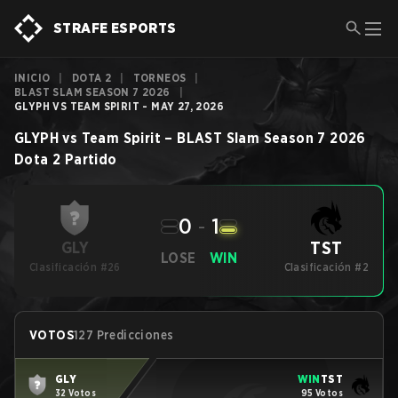
STRAFE ESPORTS
INICIO
|
DOTA 2
|
TORNEOS
|
BLAST SLAM SEASON 7 2026
|
GLYPH VS TEAM SPIRIT - MAY 27, 2026
GLYPH
vs
Team Spirit
–
BLAST Slam Season 7 2026
Dota 2
Partido
0
-
1
TST
GLY
LOSE
WIN
Clasificación #26
Clasificación #2
VOTOS
127 Predicciones
GLY
WIN
TST
32 Votos
95 Votos