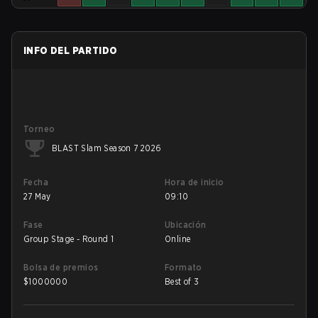
INFO DEL PARTIDO
Torneo
BLAST Slam Season 7 2026
Fecha
Hora de inicio
27 May
09:10
Fase
Ubicación
Group Stage - Round 1
Online
Bolsa de premios
Formato
$
1000000
Best of 3