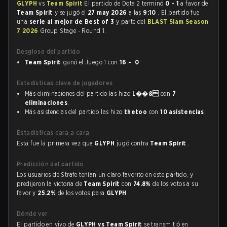
GLYPH
vs
Team Spirit
El partido de Dota 2 terminó
0 - 1
a favor de
Team Spirit
y se jugó el
27 may 2026
a las
9:10
. El partido fue
una
serie al mejor de Best of 3
y parte del
BLAST Slam Season
7 2026
Group Stage - Round 1.
Desglose del partido
Team Spirit
ganó el Juego 1 con
16 - 0
Estadísticas clave de jugadores
Más eliminaciones del partido las hizo
L��&
con
7
eliminaciones
.
Más asistencias del partido las hizo
thetoo
con
10 asistencias
.
Estadísticas cara a cara
Esta fue la primera vez que
GLYPH
jugó contra
Team Spirit
.
Predicción del partido
Los usuarios de Strafe tenían un claro favorito en este partido, y
predijeron la victoria de
Team Spirit
con
74.8%
de los votos a su
favor y
25.2%
de los votos para
GLYPH
.
Dónde ver
El partido en vivo de
GLYPH vs Team Spirit
se transmitió en