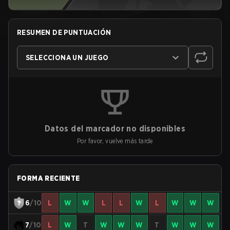
RESUMEN DE PUNTUACIÓN
SELECCIONA UN JUEGO
Datos del marcador no disponibles
Por favor, vuelve más tarde
FORMA RECIENTE
6
/10
L
W
W
L
L
W
L
W
W
W
7
/10
L
W
T
W
W
W
T
W
W
W