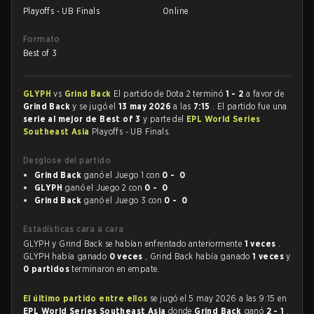
Playoffs - UB Finals
Online
Formato
Best of 3
GLYPH
vs
Grind Back
El partido de Dota 2 terminó
1 - 2
a favor de
Grind Back
y se jugó el
13 may 2026
a las
7:15
. El partido fue una
serie al mejor de Best of 3
y parte del
EPL World Series
Southeast Asia
Playoffs - UB Finals.
Desglose del partido
Grind Back
ganó el Juego 1 con
0 - 0
GLYPH
ganó el Juego 2 con
0 - 0
Grind Back
ganó el Juego 3 con
0 - 0
Estadísticas cara a cara
GLYPH y Grind Back se habían enfrentado anteriormente
1 veces
.
GLYPH había ganado
0 veces
, Grind Back había ganado
1 veces
y
0 partidos
terminaron en empate.
El último partido entre ellos
se jugó el 5 may 2026 a las 9:15 en
EPL World Series Southeast Asia
donde
Grind Back
ganó
2 - 1
.