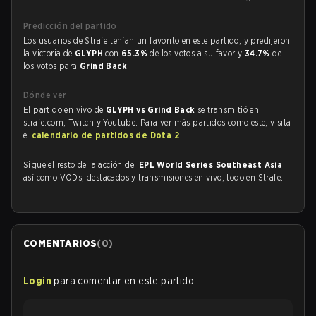
Predicción del partido
Los usuarios de Strafe tenían un favorito en este partido, y predijeron
la victoria de
GLYPH
con
65.3%
de los votos a su favor y
34.7%
de
los votos para
Grind Back
.
Dónde ver
El partido en vivo de
GLYPH vs Grind Back
se transmitió en
strafe.com, Twitch y Youtube. Para ver más partidos como este, visita
el
calendario de partidos de Dota 2
.
Sigue el resto de la acción del
EPL World Series Southeast Asia
,
así como VODs, destacados y transmisiones en vivo, todo en Strafe.
COMENTARIOS
(
0
)
Login
para comentar en este partido