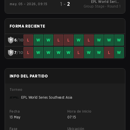
EPL World Series
1
-
2
may. 05 - 2026, 09:15
Group Stage - Round 1
Southeast Asia
FORMA RECIENTE
6
/10
L
W
W
L
L
W
L
W
W
W
7
/10
L
W
W
W
W
L
W
W
L
W
INFO DEL PARTIDO
Torneo
EPL World Series Southeast Asia
Fecha
Hora de inicio
13 May
07:15
Fase
Ubicación