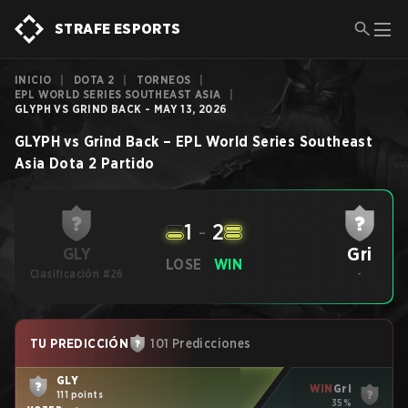
STRAFE ESPORTS
INICIO
|
DOTA 2
|
TORNEOS
|
EPL WORLD SERIES SOUTHEAST ASIA
|
GLYPH VS GRIND BACK - MAY 13, 2026
GLYPH
vs
Grind Back
–
EPL World Series Southeast
Asia
Dota 2
Partido
1
-
2
Gri
GLY
LOSE
WIN
Clasificación #26
-
TU PREDICCIÓN
101 Predicciones
GLY
WIN
Gri
111 points
35%