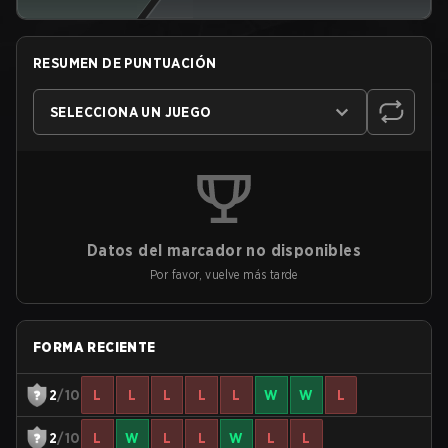
RESUMEN DE PUNTUACIÓN
SELECCIONA UN JUEGO
Datos del marcador no disponibles
Por favor, vuelve más tarde
FORMA RECIENTE
2
/10
L
L
L
L
L
W
W
L
2
/10
L
W
L
L
W
L
L