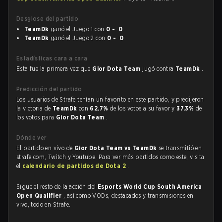
Desglose del partido
TeamDk
ganó el Juego 1 con
0 - 0
TeamDk
ganó el Juego 2 con
0 - 0
Estadísticas cara a cara
Esta fue la primera vez que
Gior Dota Team
jugó contra
TeamDk
.
Predicción del partido
Los usuarios de Strafe tenían un favorito en este partido, y predijeron
la victoria de
TeamDk
con
62.7%
de los votos a su favor y
37.3%
de
los votos para
Gior Dota Team
.
Dónde ver
El partido en vivo de
Gior Dota Team vs TeamDk
se transmitió en
strafe.com, Twitch y Youtube. Para ver más partidos como este, visita
el
calendario de partidos de Dota 2
.
Sigue el resto de la acción del
Esports World Cup South America
Open Qualifier
, así como VODs, destacados y transmisiones en
vivo, todo en Strafe.