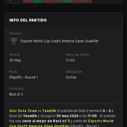
INFO DEL PARTIDO
Torneo
Esports World Cup South America Open Qualifier
Fecha
Hora de inicio
30 May
17:00
Fase
Ubicación
Playoffs - Round 1
Online
Formato
Best of 3
Gior Dota Team
vs
TeamDk
El partido de Dota 2 terminó
0 - 2
a
favor de
TeamDk
y se jugó el
30 may 2026
a las
17:00
. El partido
fue una
serie al mejor de Best of 3
y parte del
Esports World
Cup South America Open Qualifier
Playoffs - Round 1.