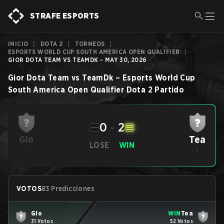
STRAFE ESPORTS
INICIO
|
DOTA 2
|
TORNEOS
|
ESPORTS WORLD CUP SOUTH AMERICA OPEN QUALIFIER
|
GIOR DOTA TEAM VS TEAMDK - MAY 30, 2026
Gior Dota Team
vs
TeamDk
–
Esports World Cup
South America Open Qualifier
Dota 2
Partido
0
-
2
Tea
Gio
LOSE
WIN
-
-
VOTOS
83 Predicciones
Gio
WIN
Tea
31 Votos
52 Votos