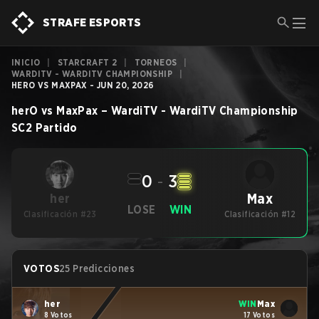
STRAFE ESPORTS
INICIO
|
STARCRAFT 2
|
TORNEOS
|
WARDITV - WARDITV CHAMPIONSHIP
|
HERO VS MAXPAX - JUN 20, 2026
herO
vs
MaxPax
–
WardiTV - WardiTV Championship
SC2
Partido
0
-
3
Max
her
LOSE
WIN
Clasificación #23
Clasificación #12
VOTOS
25 Predicciones
her
WIN
Max
8 Votos
17 Votos