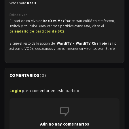
votos para
herO
.
Dónde ver
El partido en vivo de
herO vs MaxPax
se transmitió en strafe.com,
Twitch y Youtube. Para ver más partidos como este, visita el
calendario de partidos de SC2
.
Sigue el resto de la acción del
WardiTV - WardiTV Championship
,
así como VODs, destacados y transmisiones en vivo, todo en Strafe.
COMENTARIOS
(
0
)
Login
para comentar en este partido
Aún no hay comentarios