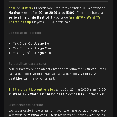
herO
vs
MaxPax
El partido de StarCraft 2 terminó
0 - 3
a favor de
MaxPax
y se jugó el
20 jun 2026
a las
15:00
. El partido fue una
serie al mejor de Best of 3
y parte del
WardiTV - WardiTV
Championship
Playoffs - LB Quarterfinals.
Desglose del partido
Max C ganó el
Juego 1
en
Max C ganó el
Juego 2
en
Max C ganó el
Juego 3
en
Estadísticas cara a cara
herO y MaxPax se habían enfrentado anteriormente
12 veces
. herO
había ganado
5 veces
, MaxPax había ganado
7 veces
y
0
partidos
terminaron en empate.
El último partido entre ellos
se jugó el 22 mar 2026 a las 10:00
en
WardiTV - WardiTV Championship
donde
Max C
ganó
3 - 0
.
Predicción del partido
Los usuarios de Strafe tenían un favorito en este partido, y predijeron
la victoria de
MaxPax
con
68%
de los votos a su favor y
32%
de los