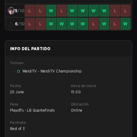
5
/10
L
L
W
L
W
W
W
W
L
L
6
/10
L
L
W
W
W
W
L
W
L
W
INFO DEL PARTIDO
Torneo
WardiTV - WardiTV Championship
Fecha
Hora de inicio
20 June
15:00
Fase
Ubicación
Playoffs - LB Quarterfinals
Online
Formato
Best of 3