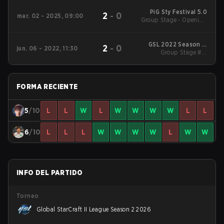
PiG Sty Festival 5.0
2
-
0
mar. 02 - 2025, 09:00
Group Stage - Opening
Matches
GSL 2022 Season 2:
2
-
0
jun. 06 - 2022, 11:30
Group Stage #1 -
Code S
Winners' Match
FORMA RECIENTE
5
/10
L
L
W
L
W
W
W
W
L
L
6
/10
L
L
L
W
W
W
W
L
W
W
INFO DEL PARTIDO
Torneo
Global StarCraft II League Season 2 2026