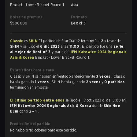
Bracket - Lower Bracket Round 1
Asia
Bolsa de premios
Formato
$
500000
Best of 3
Classic
vs
SHIN
El partido de StarCraft 2 terminó
1 - 2
a favor de
SHIN
y se jugó el
6 dic 2023
a las
11:00
. El partido fue una
serie
al mejor de Best of 3
y parte del
IEM Katowice 2024 Regionals
Asia & Korea
Bracket - Lower Bracket Round 1.
Estadísticas cara a cara
Classic y SHIN se habían enfrentado anteriormente
3 veces
. Classic
había ganado
1 veces
, SHIN había ganado
2 veces
y
0 partidos
terminaron en empate.
El último partido entre ellos
se jugó el 17 oct 2023 a las 15:00 en
IEM Katowice 2024 Regionals Asia & Korea
donde
Shin Hee
Bum
ganó
2 - 1
.
Predicción del partido
No hubo predicciones para este partido.