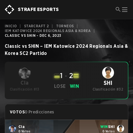
STRAFE ESPORTS
INICIO
|
STARCRAFT 2
|
TORNEOS
|
IEM KATOWICE 2024 REGIONALS ASIA & KOREA
|
CLASSIC VS SHIN - DEC 6, 2023
Classic
vs
SHIN
–
IEM Katowice 2024 Regionals Asia &
Korea
SC2
Partido
1
-
2
SHI
Cla
LOSE
WIN
Clasificación #13
Clasificación #32
VOTOS
0 Predicciones
Cla
WIN
SHI
0 Votos
0 Votos