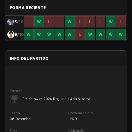
FORMA RECIENTE
3
/10
L
W
L
L
W
L
L
L
W
L
9
/10
W
W
W
W
W
L
W
W
W
W
INFO DEL PARTIDO
Torneo
IEM Katowice 2024 Regionals Asia & Korea
Fecha
Hora de inicio
06 December
11:00
Fase
Ubicación